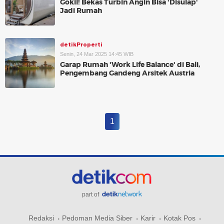
Gokil! Bekas Turbin Angin Bisa 'Disulap'
Jadi Rumah
detikProperti
Senin, 24 Mar 2025 14:45 WIB
Garap Rumah 'Work Life Balance' di Bali,
Pengembang Gandeng Arsitek Austria
1
part of
Redaksi
Pedoman Media Siber
Karir
Kotak Pos