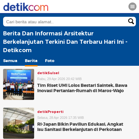
Berita Dan Informasi Arsitektur
Berkelanjutan Terkini Dan Terbaru Hari Ini -
Detikcom
Semua
Berita
Foto
detikSulsel
Rabu, 29 Apr 2026 20:42 WIB
Tim Riset UMI Lolos Bestari Saintek, Bawa
Inovasi Pertanian-Rumah di Maros-Wajo
detikProperti
Selasa, 28 Apr 2026 17:35 WIB
RI-Japan Bikin Paviliun Edukasi, Angkat
Isu Sanitasi Berkelanjutan di Perkotaan