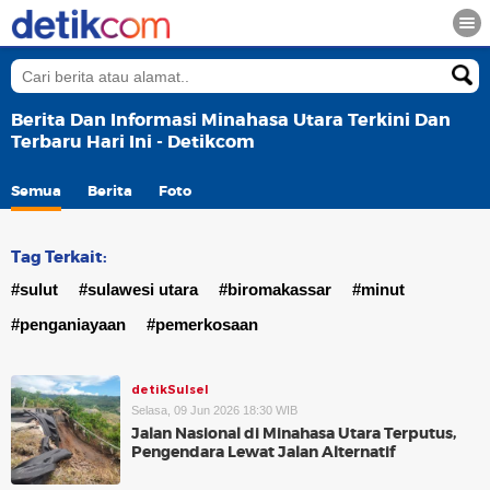
Berita Dan Informasi Minahasa Utara Terkini Dan
Terbaru Hari Ini - Detikcom
Semua
Berita
Foto
Tag Terkait:
#sulut
#sulawesi utara
#biromakassar
#minut
#penganiayaan
#pemerkosaan
detikSulsel
Selasa, 09 Jun 2026 18:30 WIB
Jalan Nasional di Minahasa Utara Terputus,
Pengendara Lewat Jalan Alternatif