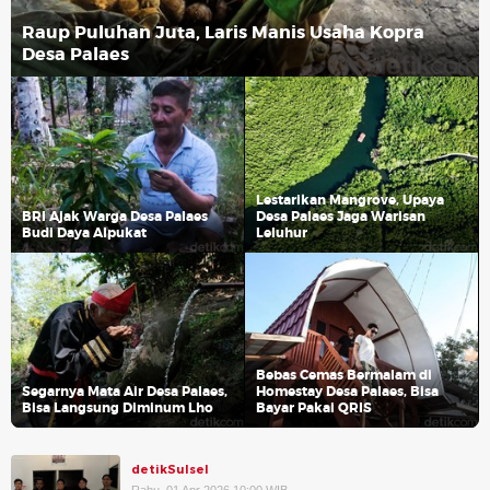
Raup Puluhan Juta, Laris Manis Usaha Kopra
Desa Palaes
Lestarikan Mangrove, Upaya
BRI Ajak Warga Desa Palaes
Desa Palaes Jaga Warisan
Budi Daya Alpukat
Leluhur
Bebas Cemas Bermalam di
Segarnya Mata Air Desa Palaes,
Homestay Desa Palaes, Bisa
Bisa Langsung Diminum Lho
Bayar Pakai QRIS
detikSulsel