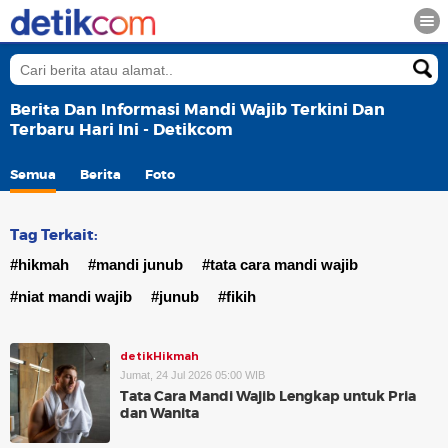
Berita Dan Informasi Mandi Wajib Terkini Dan
Terbaru Hari Ini - Detikcom
Semua
Berita
Foto
Tag Terkait:
#hikmah
#mandi junub
#tata cara mandi wajib
#niat mandi wajib
#junub
#fikih
detikHikmah
Jumat, 24 Jul 2026 05:00 WIB
Tata Cara Mandi Wajib Lengkap untuk Pria
dan Wanita