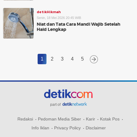
detikHikmah
Senin, 18 Mei 2026 20:45 WIB
Niat dan Tata Cara Mandi Wajib Setelah
Haid Lengkap
1
2
3
4
5
part of
Redaksi
Pedoman Media Siber
Karir
Kotak Pos
Info Iklan
Privacy Policy
Disclaimer