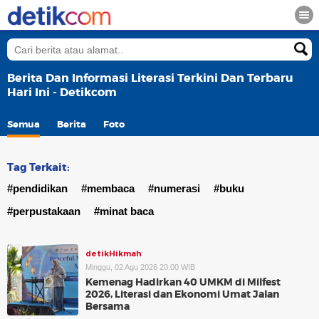
Berita Dan Informasi Literasi Terkini Dan Terbaru
Hari Ini - Detikcom
Semua
Berita
Foto
Tag Terkait:
#pendidikan
#membaca
#numerasi
#buku
#perpustakaan
#minat baca
detikHikmah
Minggu, 02 Agu 2026 20:00 WIB
Kemenag Hadirkan 40 UMKM di Milfest
2026, Literasi dan Ekonomi Umat Jalan
Bersama