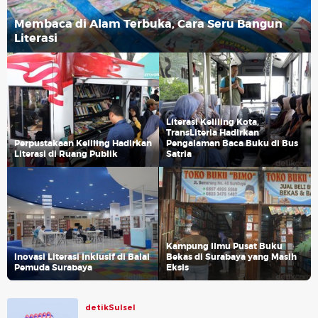
Membaca di Alam Terbuka, Cara Seru Bangun
Literasi
Literasi Keliling Kota,
TransLiteria Hadirkan
Perpustakaan Keliling Hadirkan
Pengalaman Baca Buku di Bus
Literasi di Ruang Publik
Satria
Kampung Ilmu Pusat Buku
Inovasi Literasi Inklusif di Balai
Bekas di Surabaya yang Masih
Pemuda Surabaya
Eksis
detikSulsel