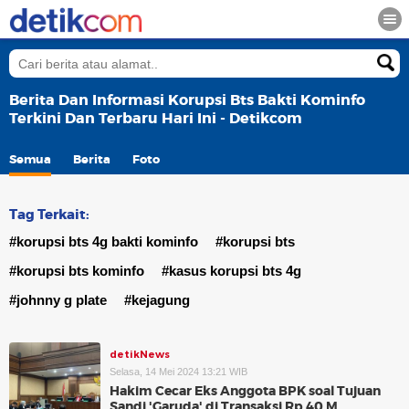
Berita Dan Informasi Korupsi Bts Bakti Kominfo
Terkini Dan Terbaru Hari Ini - Detikcom
Semua
Berita
Foto
Tag Terkait:
#korupsi bts 4g bakti kominfo
#korupsi bts
#korupsi bts kominfo
#kasus korupsi bts 4g
#johnny g plate
#kejagung
detikNews
Selasa, 14 Mei 2024 13:21 WIB
Hakim Cecar Eks Anggota BPK soal Tujuan
Sandi 'Garuda' di Transaksi Rp 40 M