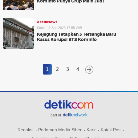
Kominfo Punya Grup Main Judi
detikNews
Senin, 11 Sep 2023 17:55 WIB
Kejagung Tetapkan 3 Tersangka Baru
Kasus Korupsi BTS Kominfo
1
2
3
4
part of
Redaksi
Pedoman Media Siber
Karir
Kotak Pos