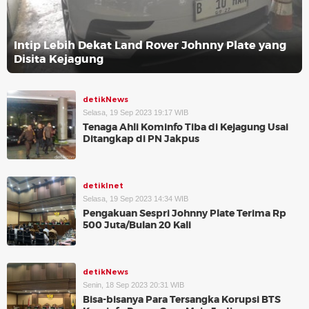
Intip Lebih Dekat Land Rover Johnny Plate yang
Disita Kejagung
detikNews
Selasa, 19 Sep 2023 19:17 WIB
Tenaga Ahli Kominfo Tiba di Kejagung Usai
Ditangkap di PN Jakpus
detikInet
Selasa, 19 Sep 2023 14:34 WIB
Pengakuan Sespri Johnny Plate Terima Rp
500 Juta/Bulan 20 Kali
detikNews
Senin, 18 Sep 2023 20:31 WIB
Bisa-bisanya Para Tersangka Korupsi BTS