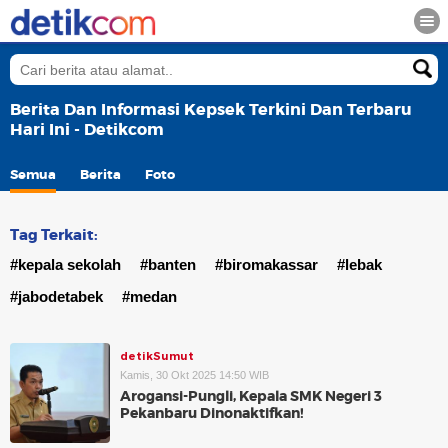
Berita Dan Informasi Kepsek Terkini Dan Terbaru
Hari Ini - Detikcom
Semua
Berita
Foto
Tag Terkait:
#kepala sekolah
#banten
#biromakassar
#lebak
#jabodetabek
#medan
detikSumut
Kamis, 30 Okt 2025 14:50 WIB
Arogansi-Pungli, Kepala SMK Negeri 3
Pekanbaru Dinonaktifkan!