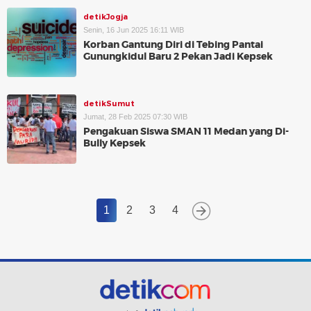
detikJogja
Senin, 16 Jun 2025 16:11 WIB
Korban Gantung Diri di Tebing Pantai
Gunungkidul Baru 2 Pekan Jadi Kepsek
detikSumut
Jumat, 28 Feb 2025 07:30 WIB
Pengakuan Siswa SMAN 11 Medan yang Di-
Bully Kepsek
1
2
3
4