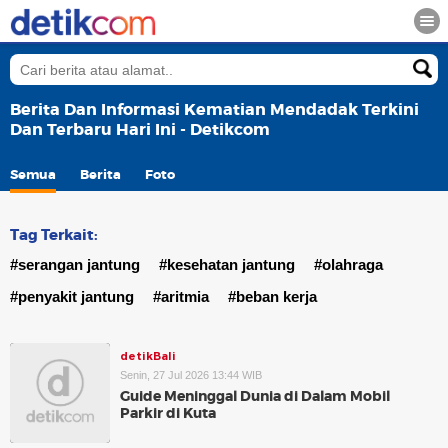
Berita Dan Informasi Kematian Mendadak Terkini
Dan Terbaru Hari Ini - Detikcom
Semua
Berita
Foto
Tag Terkait:
#serangan jantung
#kesehatan jantung
#olahraga
#penyakit jantung
#aritmia
#beban kerja
detikBali
Senin, 27 Jul 2026 13:44 WIB
Guide Meninggal Dunia di Dalam Mobil
Parkir di Kuta