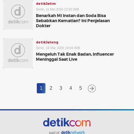
detikJatim
Senin, 11 Mei 2026 12:00 WIB
Benarkah Mi Instan dan Soda Bisa
Sebabkan Kematian? Ini Penjelasan
Dokter
detikJateng
Senin, 16 Mar 2026 19:04 WIB
Mengeluh Tak Enak Badan, Influencer
Meninggal Saat Live
1
2
3
4
5
part of