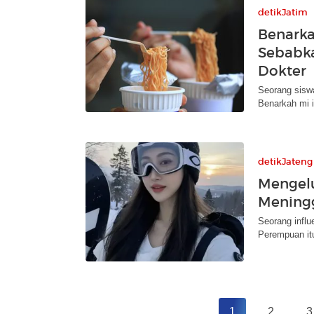
detikJatim
Benarka
Sebabka
Dokter
Seorang sisw
Benarkah mi 
detikJateng
Mengelu
Meningg
Seorang influ
Perempuan it
1
2
3