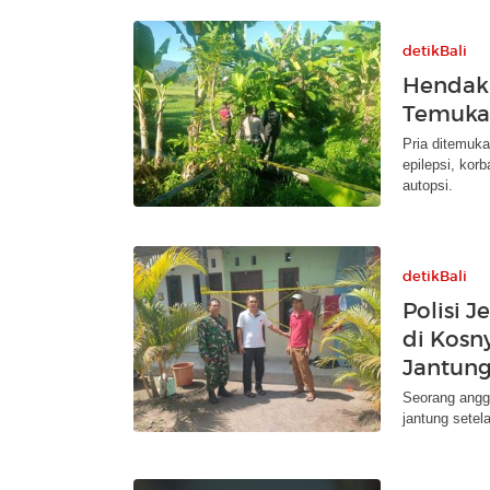
detikBali
Hendak 
Temukan
Pria ditemuka
epilepsi, kor
autopsi.
detikBali
Polisi 
di Kosn
Jantun
Seorang angg
jantung setel