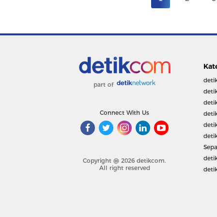
Kat
deti
part of
deti
deti
Connect With Us
deti
deti
deti
Sepa
deti
Copyright @ 2026 detikcom.
All right reserved
deti