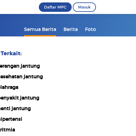
Daftar MPC
Masuk
Semua Berita
Berita
Foto
Terkait:
erangan jantung
esehatan jantung
lahraga
enyakit jantung
enti jantung
ipertensi
ritmia