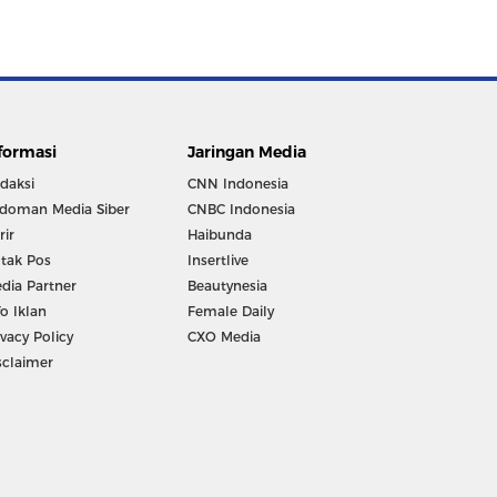
formasi
Jaringan Media
daksi
CNN Indonesia
doman Media Siber
CNBC Indonesia
rir
Haibunda
tak Pos
Insertlive
dia Partner
Beautynesia
fo Iklan
Female Daily
ivacy Policy
CXO Media
sclaimer