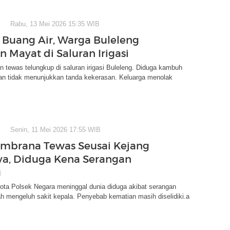
Rabu, 13 Mei 2026 15:35 WIB
Buang Air, Warga Buleleng
 Mayat di Saluran Irigasi
n tewas telungkup di saluran irigasi Buleleng. Diduga kambuh
ban tidak menunjukkan tanda kekerasan. Keluarga menolak
Senin, 11 Mei 2026 17:55 WIB
Jembrana Tewas Seusai Kejang
ya, Diduga Kena Serangan
g
ota Polsek Negara meninggal dunia diduga akibat serangan
ah mengeluh sakit kepala. Penyebab kematian masih diselidiki.a