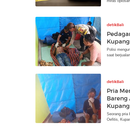
miras oplosan
detikBali
Pedaga
Kupang
Polisi mengu
saat berjuala
detikBali
Pria Me
Bareng A
Kupang
Seorang pria
Oefitis, Kupa