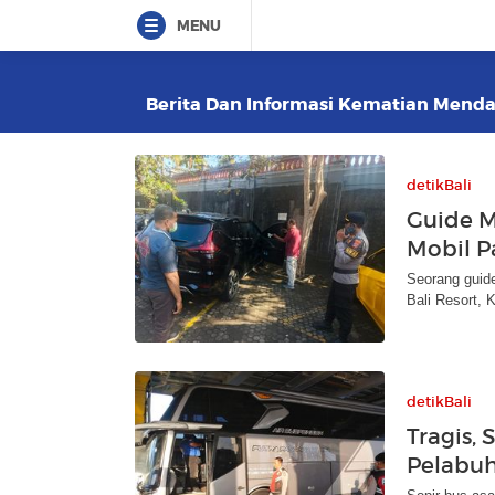
MENU
Berita Dan Informasi Kematian Mendad
detikBali
Guide M
Mobil Pa
Seorang guide
Bali Resort, 
detikBali
Tragis, 
Pelabuh