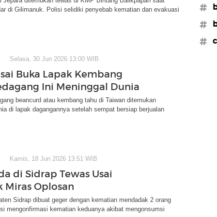
al Jepara ditemukan tewas di KMP Bintang Balikpapan saat
#b
ar di Gilimanuk. Polisi selidiki penyebab kematian dan evakuasi
#b
#c
Selasa, 30 Jun 2026 13:00 WIB
Usai Buka Lapak Kembang
edagang Ini Meninggal Dunia
gang beancurd atau kembang tahu di Taiwan ditemukan
ia di lapak dagangannya setelah sempat bersiap berjualan
Kamis, 18 Jun 2026 13:51 WIB
a di Sidrap Tewas Usai
 Miras Oplosan
ten Sidrap dibuat geger dengan kematian mendadak 2 orang
isi mengonfirmasi kematian keduanya akibat mengonsumsi