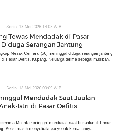
.
Senin, 18 Mei 2026 14:08 WIB
ng Tewas Mendadak di Pasar
 Diduga Serangan Jantung
ngkap Mesak Oemanu (56) meninggal diduga serangan jantung
n di Pasar Oefitis, Kupang. Keluarga terima sebagai musibah.
Senin, 18 Mei 2026 09:09 WIB
ninggal Mendadak Saat Jualan
nak-Istri di Pasar Oefitis
 bernama Mesak meninggal mendadak saat berjualan di Pasar
ng. Polisi masih menyelidiki penyebab kematiannya.