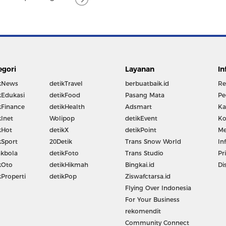
egori
Layanan
In
kNews
detikTravel
berbuatbaik.id
Re
kEdukasi
detikFood
Pasang Mata
Pe
kFinance
detikHealth
Adsmart
Ka
kInet
Wolipop
detikEvent
Ko
kHot
detikX
detikPoint
Me
kSport
20Detik
Trans Snow World
In
kbola
detikFoto
Trans Studio
Pr
kOto
detikHikmah
Bingkai.id
Di
kProperti
detikPop
Ziswafctarsa.id
Flying Over Indonesia
For Your Business
rekomendit
Community Connect