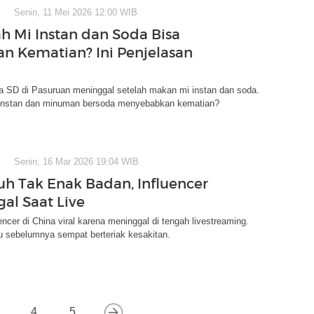
Senin, 11 Mei 2026 12:00 WIB
h Mi Instan dan Soda Bisa
n Kematian? Ini Penjelasan
a SD di Pasuruan meninggal setelah makan mi instan dan soda.
instan dan minuman bersoda menyebabkan kematian?
Senin, 16 Mar 2026 19:04 WIB
h Tak Enak Badan, Influencer
al Saat Live
encer di China viral karena meninggal di tengah livestreaming.
u sebelumnya sempat berteriak kesakitan.
4
5