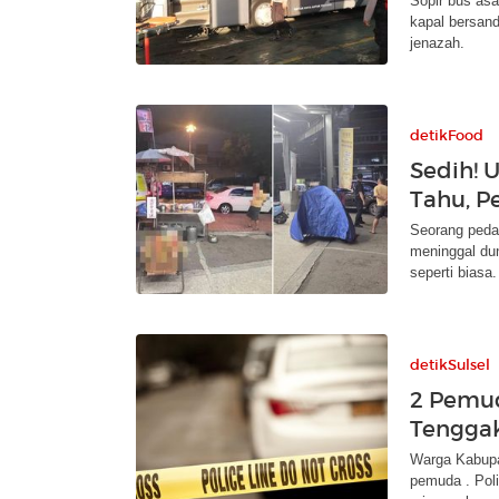
Sopir bus as
kapal bersand
jenazah.
detikFood
Sedih! 
Tahu, P
Seorang peda
meninggal dun
seperti biasa.
detikSulsel
2 Pemud
Tenggak
Warga Kabupa
pemuda . Pol