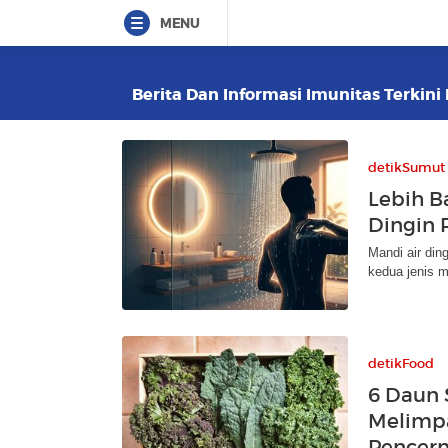
MENU
Berita Dan Informasi Imunitas Terkini 
detikSumut
Lebih B
Dingin P
Mandi air din
kedua jenis m
detikFood
6 Daun 
Melimpa
Pencer