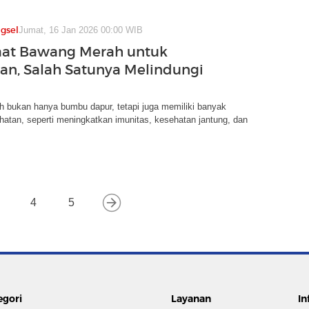
gsel
Jumat, 16 Jan 2026 00:00 WIB
aat Bawang Merah untuk
an, Salah Satunya Melindungi
 bukan hanya bumbu dapur, tetapi juga memiliki banyak
atan, seperti meningkatkan imunitas, kesehatan jantung, dan
4
5
egori
Layanan
In