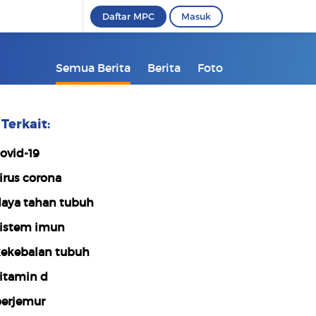
Daftar MPC
Masuk
Semua Berita
Berita
Foto
Terkait:
ovid-19
irus corona
aya tahan tubuh
istem imun
ekebalan tubuh
itamin d
erjemur