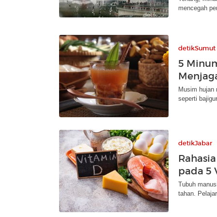
mencegah pen
detikSumut
5 Minu
Menjaga
Musim hujan 
seperti bajig
detikJabar
Rahasia
pada 5 
Tubuh manusi
tahan. Pelaja