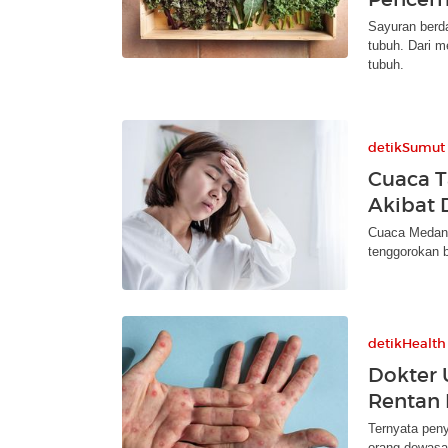
Sayuran berda
tubuh. Dari 
tubuh.
detikSumut
Cuaca T
Akibat
Cuaca Medan 
tenggorokan bi
detikHealth
Dokter
Rentan 
Ternyata peny
orang dewasa.