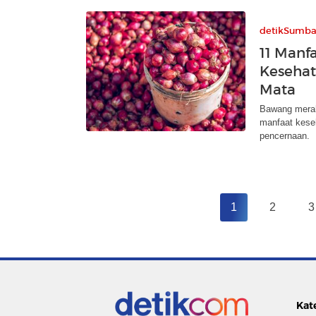
detikSumba
11 Manf
Kesehat
Mata
Bawang merah
manfaat keseh
pencernaan.
1
2
3
Kat