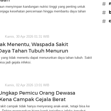
#m
un menyimpan kandungan nutrisi tinggi yang penting untuk
menjaga kesehatan pencernaan hingga membantu daya tahan
#b
#c
Kamis, 30 Apr 2026 01:31 WIB
ak Menentu, Waspada Sakit
 Daya Tahan Tubuh Menurun
yang tidak menentu dapat menurunkan daya tahan tubuh. Sakit
sa jadi gejala infeksi.
Kamis, 02 Apr 2026 13:01 WIB
 Ungkap Pemicu Orang Dewasa
Kena Campak Gejala Berat
akit campak tidak hanya menyerang anak-anak, tetapi bisa ke
 Dokter mengungkap biang kerok terjadinya infeks tersebut.