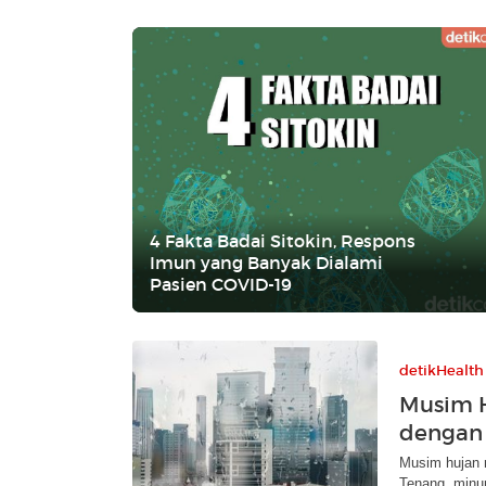
4 Fakta Badai Sitokin, Respons
Imun yang Banyak Dialami
Pasien COVID-19
detikHealth
Musim H
dengan
Musim hujan 
Tenang, minum