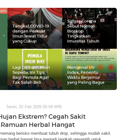
Satgas Corona
Tangkal COVID-19
Sebut Nonton
dengan Perkuat
Bioskop
Imun lewat Tidur
Tingkatkan
yang Cukup
Imunitas Tubuh
Lagi Demam Main
Mengenal UV
Sepeda, Ini Tips
Index, Penentu
Bagi Pemula Agar
Waktu Berjemur
Tak Salah Beli
yang Paling Bagus
Senin, 02 Feb 2026 05:04 WIB
ujan Ekstrem? Cegah Sakit
 Ramuan Herbal Hangat
memang berisko membuat tubuh drop, sehingga mudah sakit.
an herbal hangat bisa menjadi langkah preventih untuk