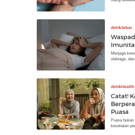
detikJabar
Waspada
Imunita
Menjaga keseh
olahraga, dan
detikHealth
Catat! 
Berpera
Puasa
Puasa bukan 
kesehatan pen