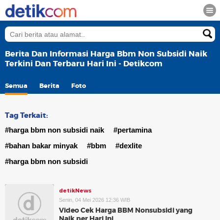
Berita Dan Informasi Harga Bbm Non Subsidi Naik
Terkini Dan Terbaru Hari Ini - Detikcom
Semua
Berita
Foto
Tag Terkait:
#harga bbm non subsidi naik
#pertamina
#bahan bakar minyak
#bbm
#dexlite
#harga bbm non subsidi
detikNews
Senin, 04 Mei 2026 12:36 WIB
Video Cek Harga BBM Nonsubsidi yang
Naik per Hari Ini