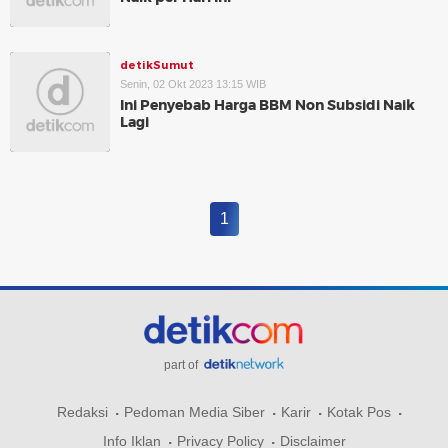
detikSumut
Senin, 02 Okt 2023 13:15 WIB
Ini Penyebab Harga BBM Non Subsidi Naik
Lagi
1
part of
Redaksi
Pedoman Media Siber
Karir
Kotak Pos
Info Iklan
Privacy Policy
Disclaimer