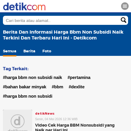
Berita Dan Informasi Harga Bbm Non Subsidi Naik
Terkini Dan Terbaru Hari Ini - Detikcom
Semua
Berita
Foto
Tag Terkait:
#harga bbm non subsidi naik
#pertamina
#bahan bakar minyak
#bbm
#dexlite
#harga bbm non subsidi
detikNews
Senin, 04 Mei 2026 12:36 WIB
Video Cek Harga BBM Nonsubsidi yang
Naik per Hari Ini