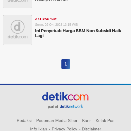
detikSumut
Senin, 02 Okt 2023 13:15 WIB
Ini Penyebab Harga BBM Non Subsidi Naik
Lagi
1
part of
Redaksi
Pedoman Media Siber
Karir
Kotak Pos
Info Iklan
Privacy Policy
Disclaimer