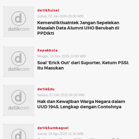
detikSulsel
Jumat, 02 Jan 2026 09:00 WIB
Kemendiktisaintek Jangan Sepelekan
Masalah Data Alumni UHO Berubah di
PPDikti
Sepakbola
Minggu, 16 Nov 2025 12:00 WIB
Soal 'Erick Out' dari Suporter, Ketum PSSI:
Itu Masukan
detikEdu
Selasa, 07 Okt 2025 06:30 WIB
Hak dan Kewajiban Warga Negara dalam
UUD 1945, Lengkap dengan Contohnya
detikSumbagsel
Jumat, 29 Agu 2025 21:30 WIB