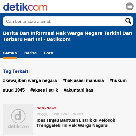
Berita Dan Informasi Hak Warga Negara Terkini Dan
Terbaru Hari Ini - Detikcom
Semua
Berita
Foto
Tag Terkait:
#kewajiban warga negara
#hak asasi manusia
#hukum
#uud 1945
#akses listrik
#akuntabilitas
detikNews
Minggu, 10 Mei 2026 12:26 WIB
Ibas Tinjau Bantuan Listrik di Pelosok
Trenggalek: Ini Hak Warga Negara