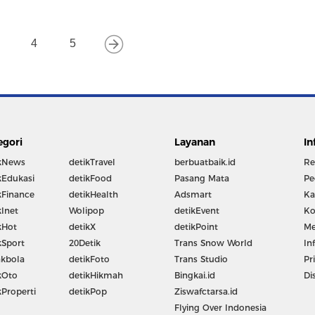
4
5
egori
Layanan
In
kNews
detikTravel
berbuatbaik.id
Re
kEdukasi
detikFood
Pasang Mata
Pe
kFinance
detikHealth
Adsmart
Ka
kInet
Wolipop
detikEvent
Ko
kHot
detikX
detikPoint
Me
kSport
20Detik
Trans Snow World
In
kbola
detikFoto
Trans Studio
Pr
kOto
detikHikmah
Bingkai.id
Di
kProperti
detikPop
Ziswafctarsa.id
Flying Over Indonesia