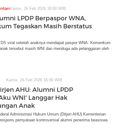
antan
Kamis, 26 Feb 2026 18:00 WIB
lumni LPDP Berpaspor WNA,
um Tegaskan Masih Berstatus
DS viral setelah anaknya mendapat paspor WNA. Kemenkum
nak tersebut masih WNI dan menduga ada pelanggaran oleh
Kamis, 26 Feb 2026 16:06 WIB
irjen AHU: Alumni LPDP
Aku WNI' Langgar Hak
ungan Anak
enderal Administrasi Hukum Umum (Ditjen AHU) Kementerian
espons pernyataan kontroversial alumni penerima beasiswa