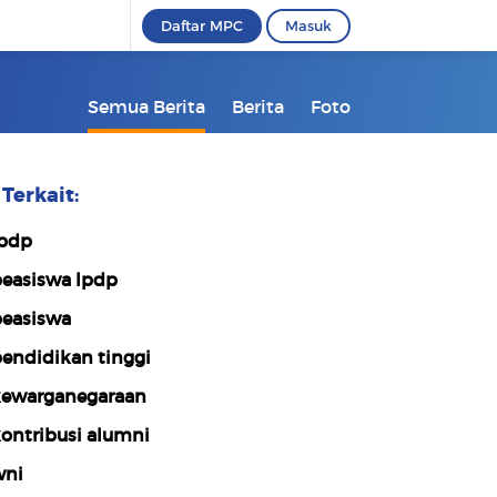
Daftar MPC
Masuk
Semua Berita
Berita
Foto
Terkait:
pdp
easiswa lpdp
easiswa
endidikan tinggi
ewarganegaraan
ontribusi alumni
ni