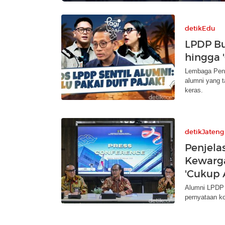
detikEdu
LPDP Bu
hingga 
Lembaga Peng
alumni yang t
keras.
detikJateng
Penjel
Kewarg
'Cukup 
Alumni LPDP 
pernyataan ko