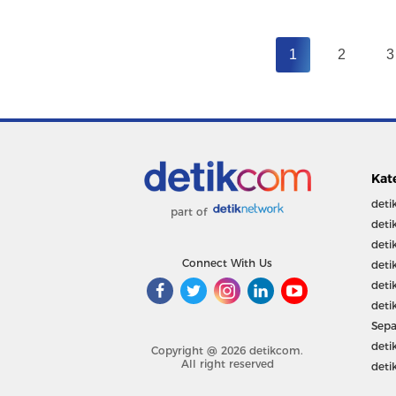
1
2
3
Kat
deti
part of
deti
deti
Connect With Us
deti
deti
deti
Sepa
deti
Copyright @ 2026 detikcom.
All right reserved
deti