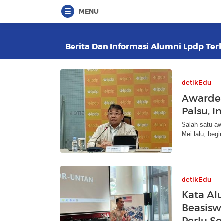
MENU
Berita Dan Informasi Alumni Lpdp Terk
detikEdu
Awardee
Palsu, 
Salah satu a
Mei lalu, begi
detikEdu
Kata Al
Beasisw
Perlu 