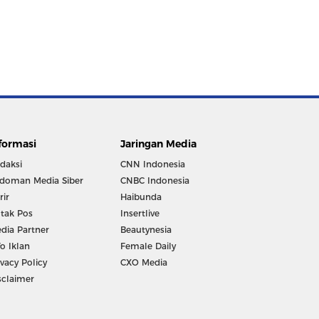
formasi
Jaringan Media
daksi
CNN Indonesia
doman Media Siber
CNBC Indonesia
rir
Haibunda
tak Pos
Insertlive
dia Partner
Beautynesia
fo Iklan
Female Daily
ivacy Policy
CXO Media
sclaimer