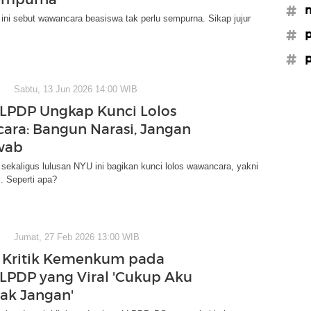
#m
ni sebut wawancara beasiswa tak perlu sempurna. Sikap jujur
#p
#p
Sabtu, 13 Jun 2026 14:00 WIB
LPDP Ungkap Kunci Lolos
ra: Bangun Narasi, Jangan
wab
ekaligus lulusan NYU ini bagikan kunci lolos wawancara, yakni
. Seperti apa?
Jumat, 27 Feb 2026 13:00 WIB
 Kritik Kemenkum pada
LPDP yang Viral 'Cukup Aku
ak Jangan'