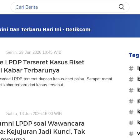
ini Dan Terbaru Hari Ini - Detikcom
Senin, 29 Jun 2026 18:45 WIB
Tag 
 LPDP Terseret Kasus Riset
#l
Ini Kabar Terbarunya
#b
wardee LPDP terseret dugaan kasus riset palsu. Sempat ramai
ni kabar terbaru dari kasus tersebut.
#b
#p
#k
Sabtu, 13 Jun 2026 16:00 WIB
#k
umni LPDP soal Wawancara
a: Kejujuran Jadi Kunci, Tak
#w
Sempurna