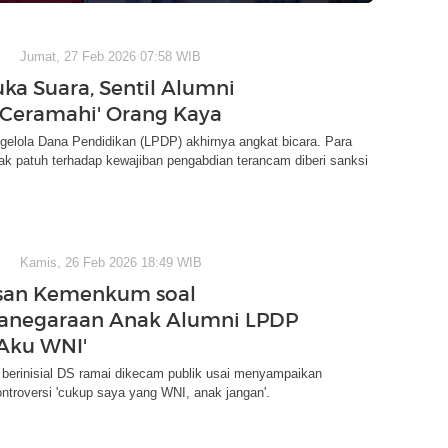
Jumat, 27 Feb 2026 07:58 WIB
ka Suara, Sentil Alumni
'Ceramahi' Orang Kaya
elola Dana Pendidikan (LPDP) akhirnya angkat bicara. Para
ak patuh terhadap kewajiban pengabdian terancam diberi sanksi
Kamis, 26 Feb 2026 18:49 WIB
asan Kemenkum soal
anegaraan Anak Alumni LPDP
Aku WNI'
berinisial DS ramai dikecam publik usai menyampaikan
ntroversi 'cukup saya yang WNI, anak jangan'.