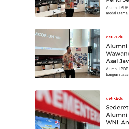
Alumni LPDP i
modal utama.
detikEdu
Alumni 
Wawanca
Asal Ja
Alumni LPDP s
bangun narasi
detikEdu
Sederet
Alumni 
WNI, An