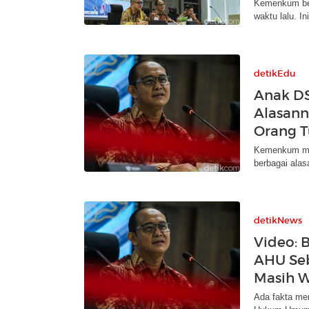
Kemenkum beri
waktu lalu. In
detikEdu
Anak DS
Alasann
Orang 
Kemenkum mem
berbagai ala
detikNews
Video: 
AHU Seb
Masih 
Ada fakta men