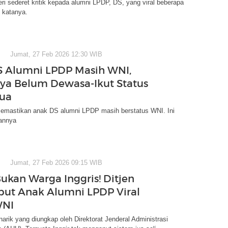
 sederet kritik kepada alumni LPDP, DS, yang viral beberapa
i katanya.
Jumat, 27 Feb 2026 12:30 WIB
 Alumni LPDP Masih WNI,
ya Belum Dewasa-Ikut Status
Tua
astikan anak DS alumni LPDP masih berstatus WNI. Ini
sannya
Jumat, 27 Feb 2026 09:15 WIB
Bukan Warga Inggris! Ditjen
ut Anak Alumni LPDP Viral
WNI
arik yang diungkap oleh Direktorat Jenderal Administrasi