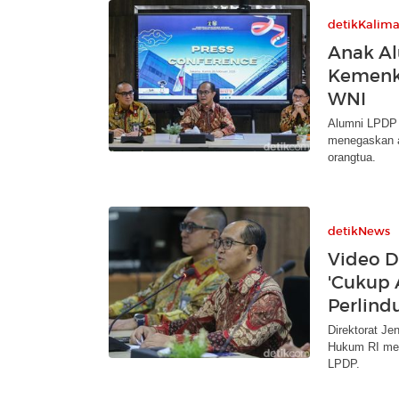
detikKalim
Anak A
Kemenk
WNI
Alumni LPDP 
menegaskan a
orangtua.
detikNews
Video D
'Cukup 
Perlind
Direktorat J
Hukum RI mer
LPDP.