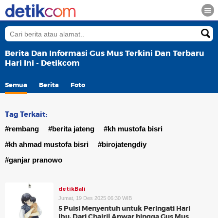
Berita Dan Informasi Gus Mus Terkini Dan Terbaru
Hari Ini - Detikcom
Semua
Berita
Foto
Tag Terkait:
#rembang
#berita jateng
#kh mustofa bisri
#kh ahmad mustofa bisri
#birojatengdiy
#ganjar pranowo
detikBali
Jumat, 19 Des 2025 06:30 WIB
5 Puisi Menyentuh untuk Peringati Hari
Ibu, Dari Chairil Anwar hingga Gus Mus