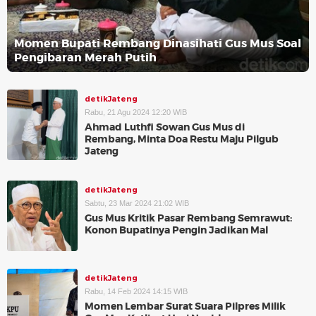
Momen Bupati Rembang Dinasihati Gus Mus Soal
Pengibaran Merah Putih
detikJateng
Rabu, 21 Agu 2024 12:20 WIB
Ahmad Luthfi Sowan Gus Mus di
Rembang, Minta Doa Restu Maju Pilgub
Jateng
detikJateng
Sabtu, 23 Mar 2024 21:02 WIB
Gus Mus Kritik Pasar Rembang Semrawut:
Konon Bupatinya Pengin Jadikan Mal
detikJateng
Rabu, 14 Feb 2024 14:15 WIB
Momen Lembar Surat Suara Pilpres Milik