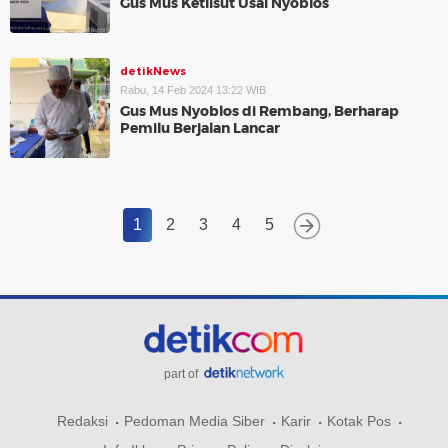
Gus Mus Ketlisut Usai Nyoblos
detikNews
Rabu, 14 Feb 2024 13:22 WIB
Gus Mus Nyoblos di Rembang, Berharap
Pemilu Berjalan Lancar
1
2
3
4
5
part of
Redaksi
Pedoman Media Siber
Karir
Kotak Pos