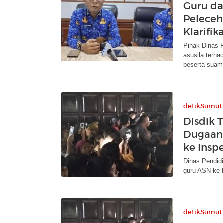
Guru da
Peleceh
Klarifika
Pihak Dinas P
asusila terh
beserta suam
detikSumut
Disdik 
Dugaan 
ke Insp
Dinas Pendid
guru ASN ke 
detikSumut