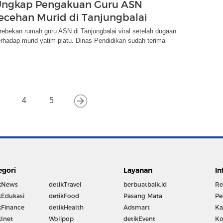
 Ungkap Pengakuan Guru ASN
lecehan Murid di Tanjungbalai
ebekan rumah guru ASN di Tanjungbalai viral setelah dugaan
rhadap murid yatim-piatu. Dinas Pendidikan sudah terima
4
5
egori
Layanan
In
kNews
detikTravel
berbuatbaik.id
Re
kEdukasi
detikFood
Pasang Mata
Pe
kFinance
detikHealth
Adsmart
Ka
kInet
Wolipop
detikEvent
Ko