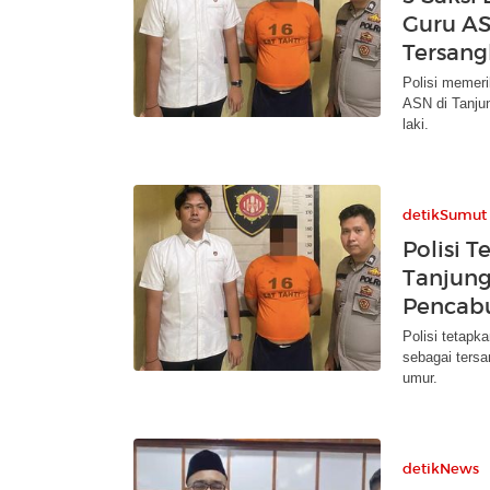
Guru AS
Tersang
Polisi memeri
ASN di Tanjun
laki.
detikSumut
Polisi 
Tanjung
Pencab
Polisi tetapka
sebagai tersa
umur.
detikNews