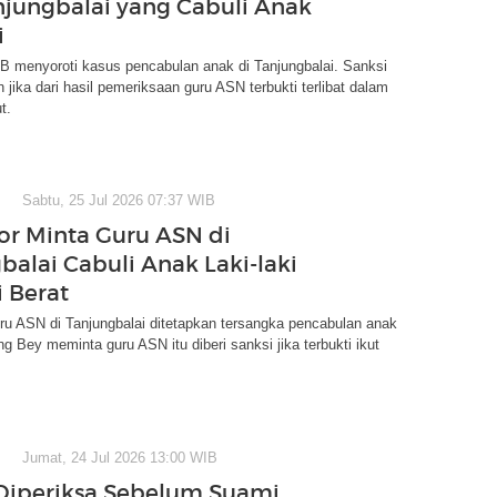
jungbalai yang Cabuli Anak
i
menyoroti kasus pencabulan anak di Tanjungbalai. Sanksi
n jika dari hasil pemeriksaan guru ASN terbukti terlibat dalam
t.
Sabtu, 25 Jul 2026 07:37 WIB
tor Minta Guru ASN di
balai Cabuli Anak Laki-laki
i Berat
ru ASN di Tanjungbalai ditetapkan tersangka pencabulan anak
ng Bey meminta guru ASN itu diberi sanksi jika terbukti ikut
Jumat, 24 Jul 2026 13:00 WIB
 Diperiksa Sebelum Suami