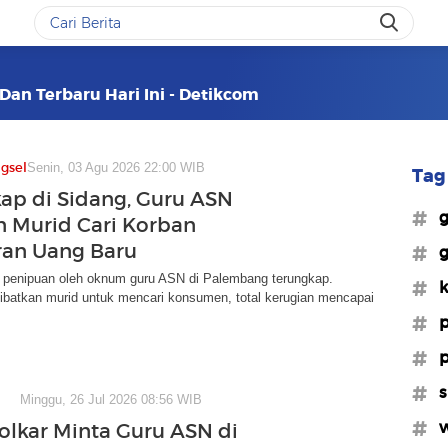
 Dan Terbaru Hari Ini - Detikcom
gsel
Senin, 03 Agu 2026 22:00 WIB
Tag 
ap di Sidang, Guru ASN
#g
n Murid Cari Korban
an Uang Baru
#g
 penipuan oleh oknum guru ASN di Palembang terungkap.
#k
ibatkan murid untuk mencari konsumen, total kerugian mencapai
#p
#p
#s
Minggu, 26 Jul 2026 08:56 WIB
#w
Golkar Minta Guru ASN di