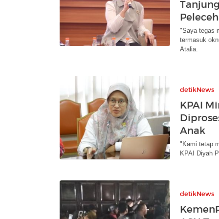
Tanjung
Pelece
"Saya tegas m
termasuk oknu
Atalia.
detikNews
KPAI Mi
Diprose
Anak
"Kami tetap m
KPAI Diyah Pu
detikNews
KemenP