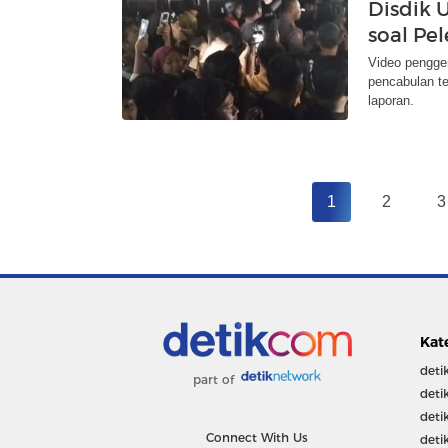
Disdik
soal Pe
Video pengger
pencabulan te
laporan.
1
2
3
Kat
deti
part of
deti
deti
Connect With Us
deti