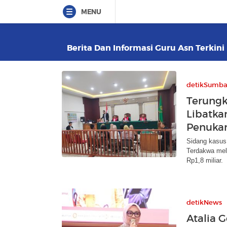
MENU
Berita Dan Informasi Guru Asn Terkini
detikSumba
Terungk
Libatka
Penukar
Sidang kasus
Terdakwa mel
Rp1,8 miliar.
detikNews
Atalia 