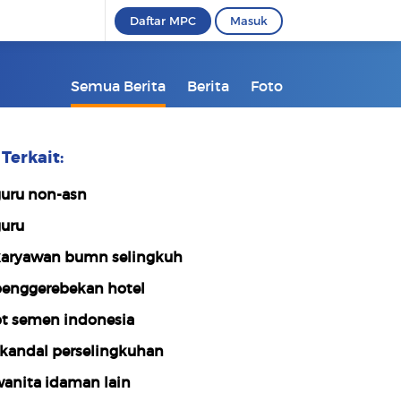
Daftar MPC
Masuk
Semua Berita
Berita
Foto
Terkait:
uru non-asn
uru
aryawan bumn selingkuh
enggerebekan hotel
t semen indonesia
kandal perselingkuhan
anita idaman lain