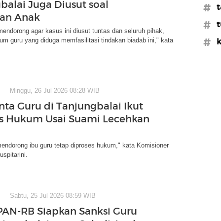
balai Juga Diusut soal
#t
han Anak
#t
endorong agar kasus ini diusut tuntas dan seluruh pihak,
m guru yang diduga memfasilitasi tindakan biadab ini," kata
#k
Minggu, 26 Jul 2026 08:28 WIB
nta Guru di Tanjungbalai Ikut
s Hukum Usai Suami Lecehkan
endorong ibu guru tetap diproses hukum," kata Komisioner
spitarini.
Sabtu, 25 Jul 2026 08:59 WIB
AN-RB Siapkan Sanksi Guru