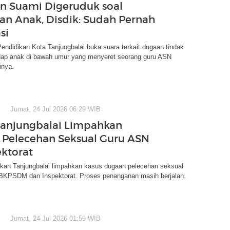
n Suami Digeruduk soal
an Anak, Disdik: Sudah Pernah
si
endidikan Kota Tanjungbalai buka suara terkait dugaan tindak
adap anak di bawah umur yang menyeret seorang guru ASN
inya.
Jumat, 24 Jul 2026 06:29 WIB
Tanjungbalai Limpahkan
Pelecehan Seksual Guru ASN
ektorat
ikan Tanjungbalai limpahkan kasus dugaan pelecehan seksual
BKPSDM dan Inspektorat. Proses penanganan masih berjalan.
Jumat, 24 Jul 2026 01:59 WIB