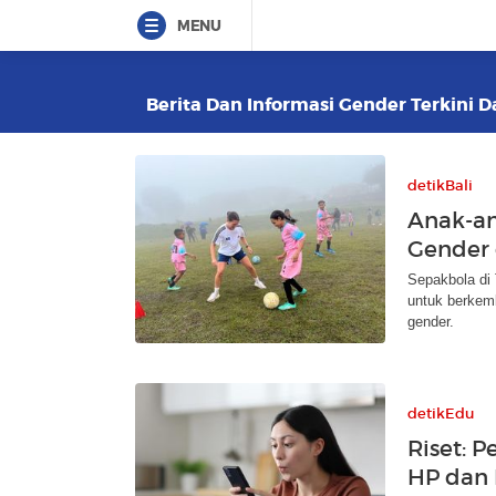
MENU
Berita Dan Informasi Gender Terkini D
detikBali
Anak-an
Gender
Sepakbola di 
untuk berkem
gender.
detikEdu
Riset:
HP dan 