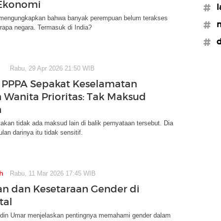
 Ekonomi
#l
 mengungkapkan bahwa banyak perempuan belum terakses
#n
berapa negara. Termasuk di India?
#d
Rabu, 29 Apr 2026 21:50 WIB
 PPPA Sepakat Keselamatan
n Wanita Prioritas: Tak Maksud
n
akan tidak ada maksud lain di balik pernyataan tersebut. Dia
an darinya itu tidak sensitif.
h
Rabu, 11 Mar 2026 17:45 WIB
 dan Kesetaraan Gender di
tal
ddin Umar menjelaskan pentingnya memahami gender dalam