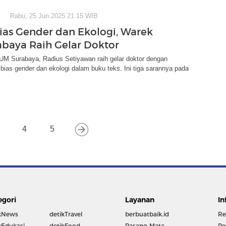
Rabu, 25 Jun 2025 21:15 WIB
ias Gender dan Ekologi, Warek
baya Raih Gelar Doktor
UM Surabaya, Radius Setiyawan raih gelar doktor dengan
l bias gender dan ekologi dalam buku teks. Ini tiga sarannya pada
4
5
egori
Layanan
In
kNews
detikTravel
berbuatbaik.id
Re
kEdukasi
detikFood
Pasang Mata
Pe