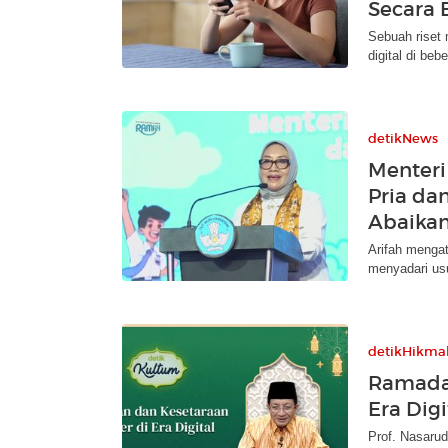
Secara
Sebuah riset
digital di be
detikNews
Menteri
Pria da
Abaika
Arifah mengat
menyadari usul
detikHikma
Ramadan
Era Digi
Prof. Nasaru