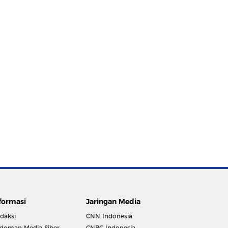
formasi
Jaringan Media
daksi
CNN Indonesia
doman Media Siber
CNBC Indonesia