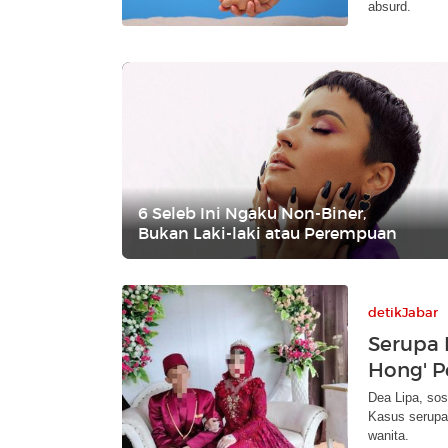
absurd.
6 Seleb Ini Ngaku Non-Biner,
Bukan Laki-laki atau Perempuan
detikJabar
Serupa 
Hong' P
Dea Lipa, sos
Kasus serupa 
wanita.