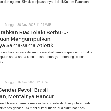
ya dan agama. Simak penjelasannya di detikKultum Ramadan.
Minggu, 30 Nov 2025 11:04 WIB
atahkan Bias Lelaki Berburu-
uan Mengumpulkan,
a Sama-sama Atletik
engungkap ternyata dalam masyarakat pemburu-pengumpul, laki-
mpuan sama-sama atletik, bisa memanjat; berenang; berlari,
n.
Minggu, 16 Nov 2025 12:00 WIB
ender Pevoli Brasil
an, Mentalnya Hancur
rasil Nayara Ferreira merasa hancur setelah ditangguhkan oleh
nta tes gender. Dia menilai keputusan ini diskriminatif dan