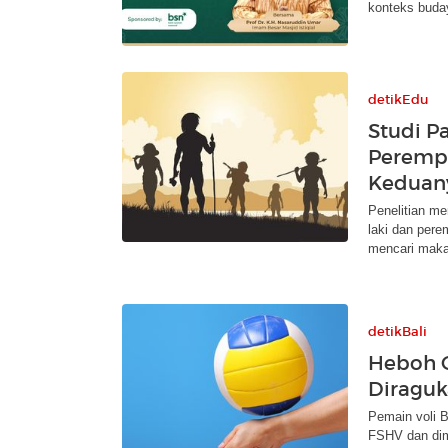
konteks buda
detikEdu
Studi P
Peremp
Keduany
Penelitian m
laki dan pere
mencari maka
detikBali
Heboh G
Diraguk
Pemain voli B
FSHV dan dimi