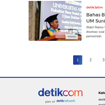
detikJatim
Bahas B
UM Sura
Wakil Rektor 
disertasi soa
pemerintah.
1
2
3
Kat
deti
part of
deti