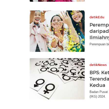
detikEdu
Peremp
daripada
Ilmiahn
Perempuan bia
detikNews
BPS: Ke
Terenda
Kedua
Badan Pusat 
(IKG) 2024.