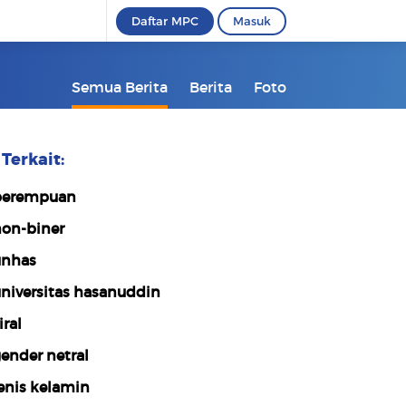
Daftar MPC
Masuk
Semua Berita
Berita
Foto
Terkait:
erempuan
on-biner
nhas
niversitas hasanuddin
iral
ender netral
enis kelamin