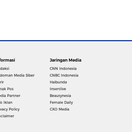
formasi
Jaringan Media
daksi
CNN Indonesia
doman Media Siber
CNBC Indonesia
rir
Haibunda
tak Pos
Insertlive
dia Partner
Beautynesia
fo Iklan
Female Daily
ivacy Policy
CXO Media
sclaimer