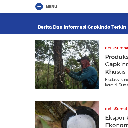
MENU
Berita Dan Informasi Gapkindo Terkini
detikSumba
Produks
Gapkin
Khusus
Produksi kare
karet di Sums
detikSumut
Ekspor 
Ekonom