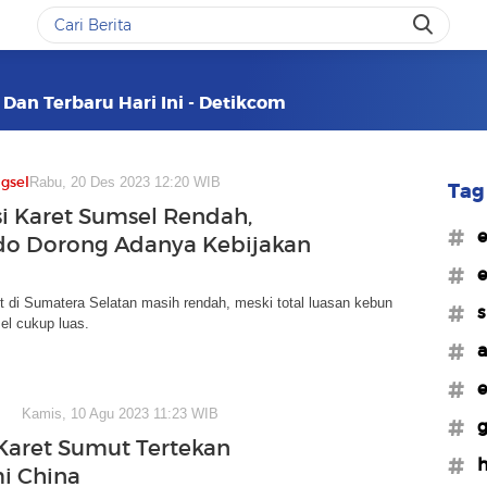
 Dan Terbaru Hari Ini - Detikcom
gsel
Rabu, 20 Des 2023 12:20 WIB
Tag 
i Karet Sumsel Rendah,
#e
do Dorong Adanya Kebijakan
#e
t di Sumatera Selatan masih rendah, meski total luasan kebun
#
el cukup luas.
#a
#e
Kamis, 10 Agu 2023 11:23 WIB
#g
Karet Sumut Tertekan
#h
i China