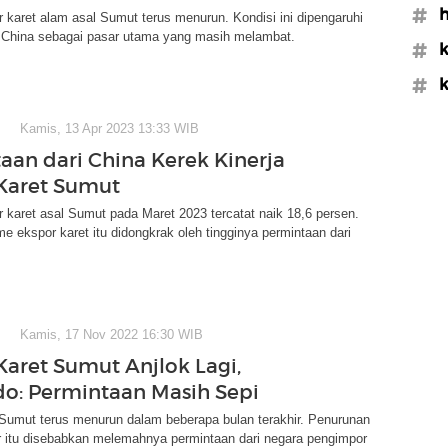
#h
r karet alam asal Sumut terus menurun. Kondisi ini dipengaruhi
 China sebagai pasar utama yang masih melambat.
#k
#k
Kamis, 13 Apr 2023 13:33 WIB
aan dari China Kerek Kinerja
Karet Sumut
r karet asal Sumut pada Maret 2023 tercatat naik 18,6 persen.
e ekspor karet itu didongkrak oleh tingginya permintaan dari
Kamis, 17 Nov 2022 16:30 WIB
Karet Sumut Anjlok Lagi,
o: Permintaan Masih Sepi
 Sumut terus menurun dalam beberapa bulan terakhir. Penurunan
r itu disebabkan melemahnya permintaan dari negara pengimpor