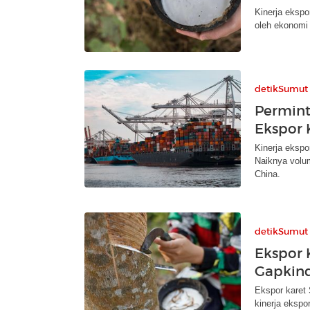
Kinerja ekspo
oleh ekonomi
detikSumut
Permint
Ekspor 
Kinerja ekspo
Naiknya volum
China.
detikSumut
Ekspor 
Gapkind
Ekspor karet
kinerja ekspo