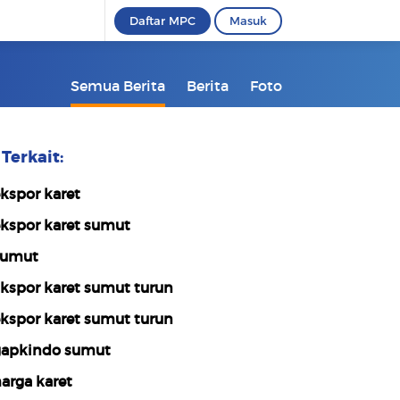
Daftar MPC
Masuk
Semua Berita
Berita
Foto
Terkait:
kspor karet
kspor karet sumut
sumut
kspor karet sumut turun
kspor karet sumut turun
apkindo sumut
arga karet