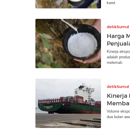
karet.
detikSumut
Harga M
Penjual
Kinerja ekspo
adalah produs
melemah.
detikSumut
Kinerja
Memba
Volume ekspo
dua bulan awa