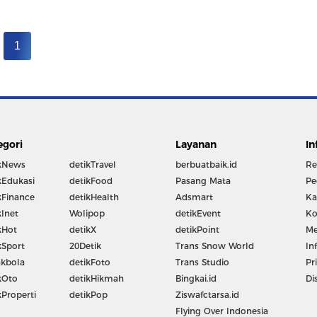
1
egori
Layanan
In
kNews
detikTravel
berbuatbaik.id
Re
kEdukasi
detikFood
Pasang Mata
Pe
kFinance
detikHealth
Adsmart
Ka
kInet
Wolipop
detikEvent
Ko
kHot
detikX
detikPoint
Me
kSport
20Detik
Trans Snow World
In
kbola
detikFoto
Trans Studio
Pr
kOto
detikHikmah
Bingkai.id
Di
kProperti
detikPop
Ziswafctarsa.id
Flying Over Indonesia