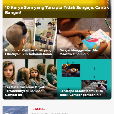
10 Karya Seni yang Tercipta Tidak Sengaja, Cantik
Banget!
Kumpulan Gambar Aneh yang
Belajar Menggambar Ala
Lihatnya Bikin Terheran-heran
Maestro Tino Sidin
Tes Mata: Temukan Obyek
Tersembunyi di Gambar-
Seberapa Kreatif Kamu Bisa
Gambar Ini
Tebak Gambar-gambar Ini?
detikEdu