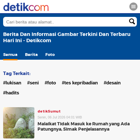
Berita Dan Informasi Gambar Terkini Dan Terbaru
Hari Ini - Detikcom
Semua
Berita
Foto
Tag Terkait:
#lukisan
#seni
#foto
#tes kepribadian
#desain
#hadits
detikSumut
Senin, 06 Jul 2026 04:01 WIB
Malaikat Tidak Masuk ke Rumah yang Ada
Patungnya, Simak Penjelasannya