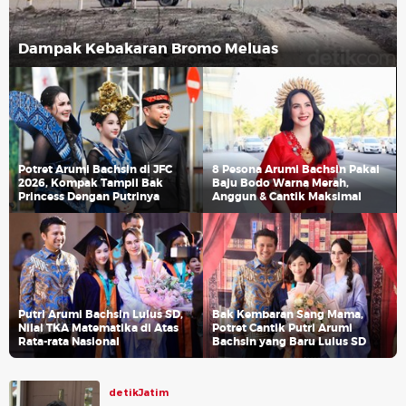
Dampak Kebakaran Bromo Meluas
Potret Arumi Bachsin di JFC
8 Pesona Arumi Bachsin Pakai
2026, Kompak Tampil Bak
Baju Bodo Warna Merah,
Princess Dengan Putrinya
Anggun & Cantik Maksimal
Putri Arumi Bachsin Lulus SD,
Bak Kembaran Sang Mama,
Nilai TKA Matematika di Atas
Potret Cantik Putri Arumi
Rata-rata Nasional
Bachsin yang Baru Lulus SD
detikJatim