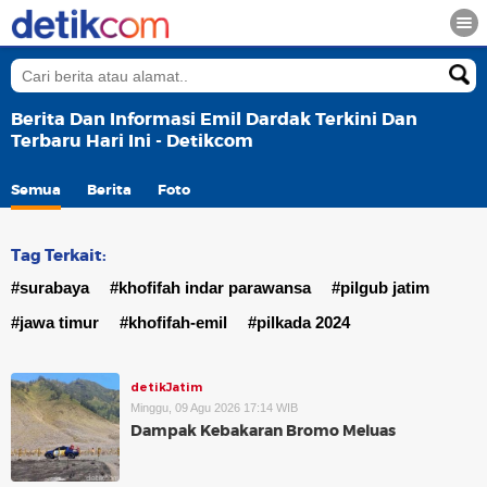
Berita Dan Informasi Emil Dardak Terkini Dan
Terbaru Hari Ini - Detikcom
Semua
Berita
Foto
Tag Terkait:
#surabaya
#khofifah indar parawansa
#pilgub jatim
#jawa timur
#khofifah-emil
#pilkada 2024
detikJatim
Minggu, 09 Agu 2026 17:14 WIB
Dampak Kebakaran Bromo Meluas