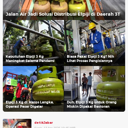
Jalan Air Jadi Solusi Distribusi Elpiji di Daerah 3T
Kebutuhan Elpiji 3 Kg
Biasa Pakai Elpiji 3 Kg? Nih
Meningkat Selama Pendemi
Lihat Proses Pengisiannya
Elpiji 3 Kg di Maros Langka,
Duh, Elpiji 3 Kg untuk Orang
Operasi Pasar Digelar
Miskin Dipakai Restoran
detikJabar