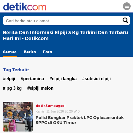
Berita Dan Informasi Elpiji 3 Kg Terkini Dan Terbaru
Hari Ini - Detikcom
Semua
Berita
Foto
Tag Terkait:
#elpiji
#pertamina
#elpiji langka
#subsidi elpiji
#lpg 3 kg
#elpiji melon
detikSumbagsel
Kamis, 11 Jun 2026 20:20 WIB
Polisi Bongkar Praktek LPG Oplosan untuk
SPPG di OKU Timur