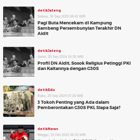
detikJateng
Selasa, 30 Sep 2025 08:42 WIB
Pagi Buta Mencekam di Kampung
Sambeng Persembunyian Terakhir DN
Aidit
detikJateng
Senin, 30 Sep 2024 15:35 WIB
Profil DN Aidit, Sosok Religius Petinggi PKI
dan Kaitannya dengan G30S
detikEdu
Rabu, 25 Sep 2024 07:30 WIB
3 Tokoh Penting yang Ada dalam
Pemberontakan G30S PKI, Siapa Saja?
detikNews
Minggu, 16 Okt 2022 06:33 WIB