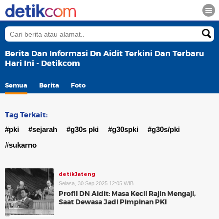
Berita Dan Informasi Dn Aidit Terkini Dan Terbaru
Hari Ini - Detikcom
Semua
Berita
Foto
Tag Terkait:
#pki
#sejarah
#g30s pki
#g30spki
#g30s/pki
#sukarno
detikJateng
Selasa, 30 Sep 2025 12:05 WIB
Profil DN Aidit: Masa Kecil Rajin Mengaji,
Saat Dewasa Jadi Pimpinan PKI