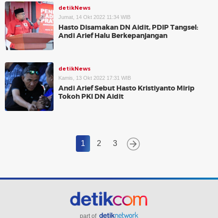
detikNews
Jumat, 14 Okt 2022 11:34 WIB
Hasto Disamakan DN Aidit, PDIP Tangsel:
Andi Arief Halu Berkepanjangan
detikNews
Kamis, 13 Okt 2022 17:31 WIB
Andi Arief Sebut Hasto Kristiyanto Mirip
Tokoh PKI DN Aidit
1
2
3
part of