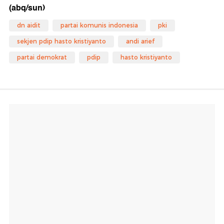
(abq/sun)
dn aidit
partai komunis indonesia
pki
sekjen pdip hasto kristiyanto
andi arief
partai demokrat
pdip
hasto kristiyanto