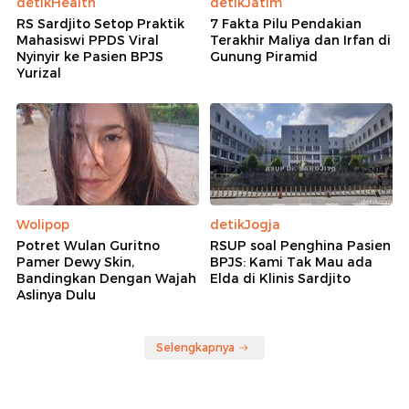
detikHealth
detikJatim
RS Sardjito Setop Praktik
7 Fakta Pilu Pendakian
Mahasiswi PPDS Viral
Terakhir Maliya dan Irfan di
Nyinyir ke Pasien BPJS
Gunung Piramid
Yurizal
Wolipop
detikJogja
Potret Wulan Guritno
RSUP soal Penghina Pasien
Pamer Dewy Skin,
BPJS: Kami Tak Mau ada
Bandingkan Dengan Wajah
Elda di Klinis Sardjito
Aslinya Dulu
Selengkapnya