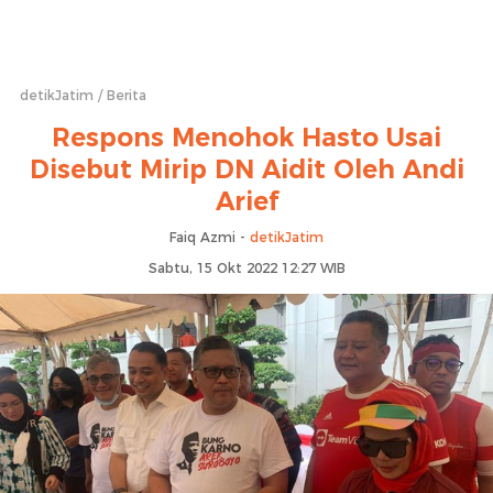
detikJatim
Berita
Respons Menohok Hasto Usai
Disebut Mirip DN Aidit Oleh Andi
Arief
Faiq Azmi -
detikJatim
Sabtu, 15 Okt 2022 12:27 WIB