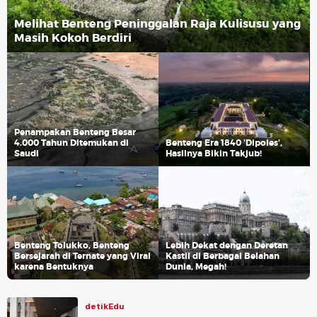
Melihat Benteng Peninggalan Raja Kulisusu yang
Masih Kokoh Berdiri
Penampakan Benteng Besar
4.000 Tahun Ditemukan di
Benteng Era 1840 'Dipoles',
Saudi
Hasilnya Bikin Takjub!
Benteng Tolukko, Benteng
Lebih Dekat dengan Deretan
Bersejarah di Ternate yang Viral
Kastil di Berbagai Belahan
karena Bentuknya
Dunia, Megah!
detikEdu