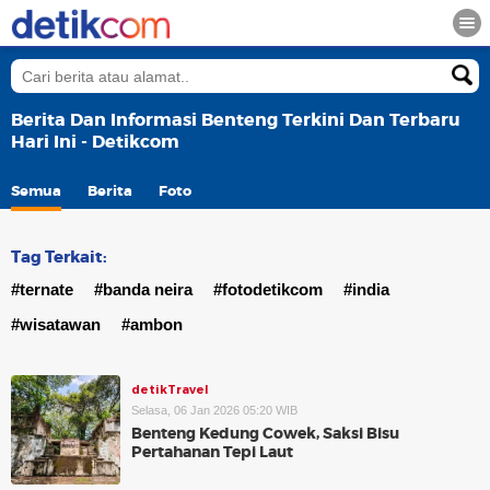
Berita Dan Informasi Benteng Terkini Dan Terbaru
Hari Ini - Detikcom
Semua
Berita
Foto
Tag Terkait:
#ternate
#banda neira
#fotodetikcom
#india
#wisatawan
#ambon
detikTravel
Selasa, 06 Jan 2026 05:20 WIB
Benteng Kedung Cowek, Saksi Bisu
Pertahanan Tepi Laut