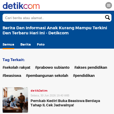
Berita Dan Informasi Anak Kurang Mampu Terkini
Dan Terbaru Hari Ini - Detikcom
Semua
Berita
Foto
Tag Terkait:
#sekolah rakyat
#prabowo subianto
#akses pendidikan
#beasiswa
#pembangunan sekolah
#pendidikan
detikJatim
Selasa, 30 Jun 2026 19:40 WIB
Pemkab Kediri Buka Beasiswa Berdaya
Tahap II, Cek Jadwalnya!