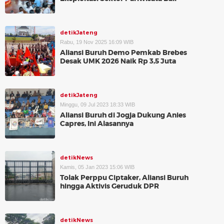
detikJateng
Rabu, 19 Nov 2025 16:09 WIB
Aliansi Buruh Demo Pemkab Brebes
Desak UMK 2026 Naik Rp 3,5 Juta
detikJateng
Minggu, 09 Jul 2023 18:33 WIB
Aliansi Buruh di Jogja Dukung Anies
Capres, Ini Alasannya
detikNews
Kamis, 05 Jan 2023 15:06 WIB
Tolak Perppu Ciptaker, Aliansi Buruh
hingga Aktivis Geruduk DPR
detikNews