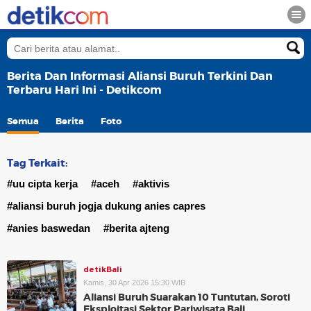
Berita Dan Informasi Aliansi Buruh Terkini Dan
Terbaru Hari Ini - Detikcom
Semua
Berita
Foto
Tag Terkait:
#uu cipta kerja
#aceh
#aktivis
#aliansi buruh jogja dukung anies capres
#anies baswedan
#berita ajteng
detikBali
Kamis, 30 Apr 2026 15:30 WIB
Aliansi Buruh Suarakan 10 Tuntutan, Soroti
Eksploitasi Sektor Pariwisata Bali