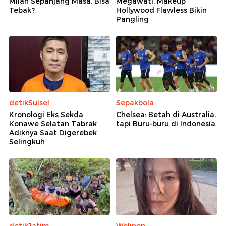
Milan Sepanjang Masa, Bisa
Megawati, Makeup
Tebak?
Hollywood Flawless Bikin
Pangling
detikSulsel
Sepakbola
Kronologi Eks Sekda
Chelsea: Betah di Australia,
Konawe Selatan Tabrak
tapi Buru-buru di Indonesia
Adiknya Saat Digerebek
Selingkuh
detikJatim
Wolipop