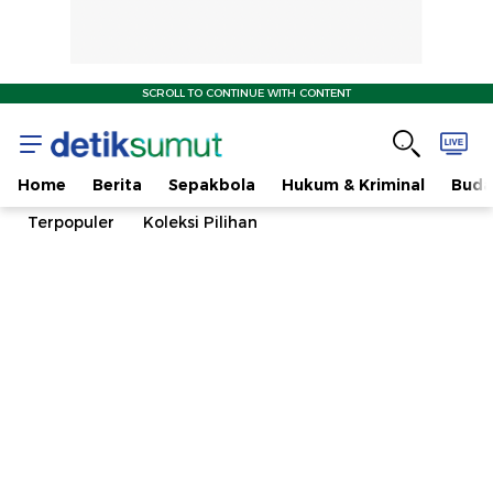
SCROLL TO CONTINUE WITH CONTENT
Home
Berita
Sepakbola
Hukum & Kriminal
Buda
Terpopuler
Koleksi Pilihan