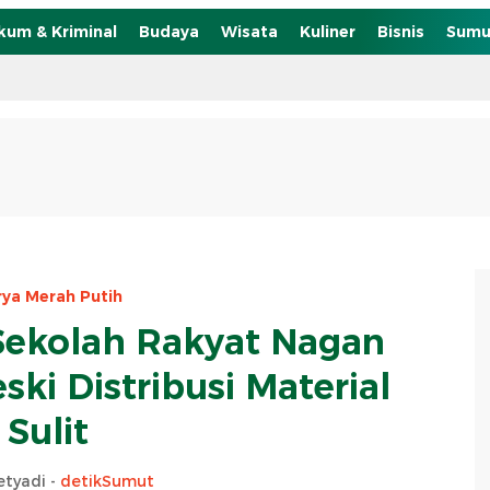
kum & Kriminal
Budaya
Wisata
Kuliner
Bisnis
Sumu
rya Merah Putih
ekolah Rakyat Nagan
ki Distribusi Material
Sulit
etyadi -
detikSumut