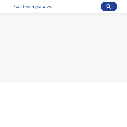
Cancel
Yang sedang ramai dicari
#1
data live draw sgp
#2
k-talk
#3
kebakaran
#4
prabowo
#5
gempa hari ini
Promoted
Terakhir yang dicari
Loading...