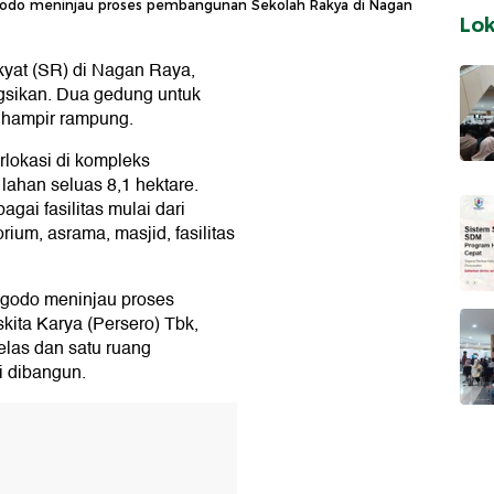
godo meninjau proses pembangunan Sekolah Rakya di Nagan
Lo
at (SR) di Nagan Raya,
ngsikan. Dua gedung untuk
hampir rampung.
rlokasi di kompleks
lahan seluas 8,1 hektare.
ai fasilitas mulai dari
ium, asrama, masjid, fasilitas
godo meninjau proses
ita Karya (Persero) Tbk,
elas dan satu ruang
i dibangun.