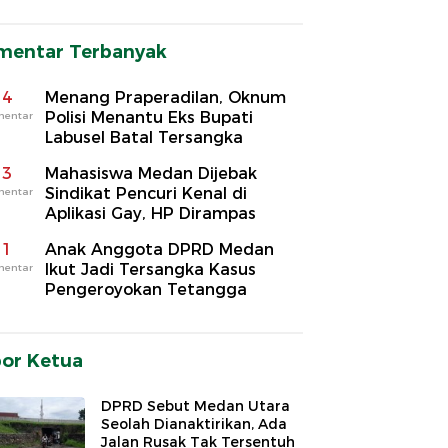
mentar Terbanyak
4
Menang Praperadilan, Oknum
Polisi Menantu Eks Bupati
mentar
Labusel Batal Tersangka
3
Mahasiswa Medan Dijebak
Sindikat Pencuri Kenal di
mentar
Aplikasi Gay, HP Dirampas
1
Anak Anggota DPRD Medan
Ikut Jadi Tersangka Kasus
mentar
Pengeroyokan Tetangga
por Ketua
DPRD Sebut Medan Utara
Seolah Dianaktirikan, Ada
Jalan Rusak Tak Tersentuh