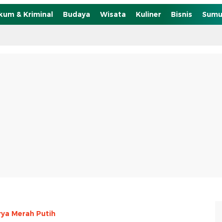
kum & Kriminal
Budaya
Wisata
Kuliner
Bisnis
Sumu
rya Merah Putih