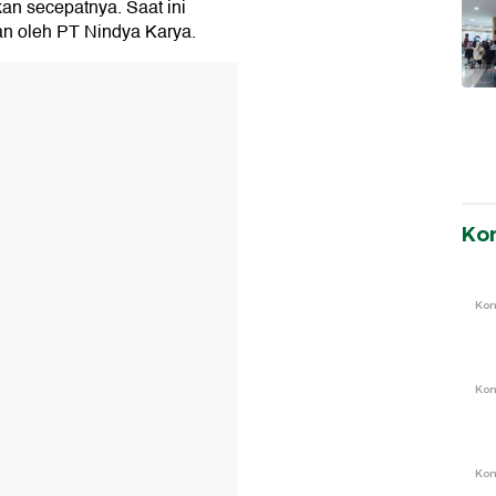
an secepatnya. Saat ini
n oleh PT Nindya Karya.
Ko
Ko
Ko
Ko