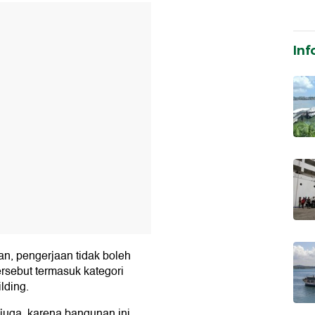
T
Inf
n, pengerjaan tidak boleh
rsebut termasuk kategori
lding.
 juga, karena bangunan ini