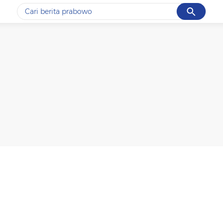
Cancel
Yang sedang ramai dicari
#1
data live draw sgp
#2
iran
#3
senjata
#4
prabowo
#5
gempa hari ini
Promoted
Terakhir yang dicari
Loading...