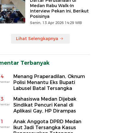
Daftar Perusahaan di
Medan Rabu Walk-In
Interview Pekan Ini, Berikut
Posisinya
Senin, 13 Apr 2026 14:29 WIB
Lihat Selengkapnya
mentar Terbanyak
4
Menang Praperadilan, Oknum
Polisi Menantu Eks Bupati
mentar
Labusel Batal Tersangka
3
Mahasiswa Medan Dijebak
Sindikat Pencuri Kenal di
mentar
Aplikasi Gay, HP Dirampas
1
Anak Anggota DPRD Medan
Ikut Jadi Tersangka Kasus
mentar