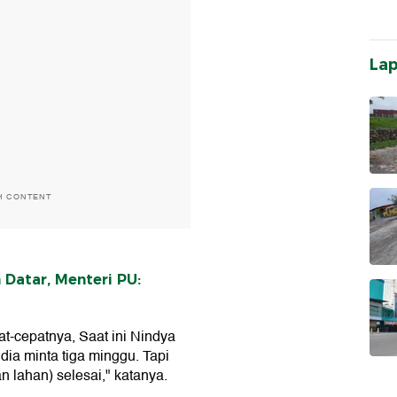
La
H CONTENT
Datar, Menteri PU:
t-cepatnya, Saat ini Nindya
ia minta tiga minggu. Tapi
 lahan) selesai," katanya.