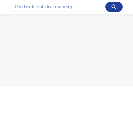
Cancel
Yang sedang ramai dicari
#1
data live draw sgp
#2
k-talk
#3
kebakaran
#4
prabowo
#5
gempa hari ini
Promoted
Terakhir yang dicari
Loading...