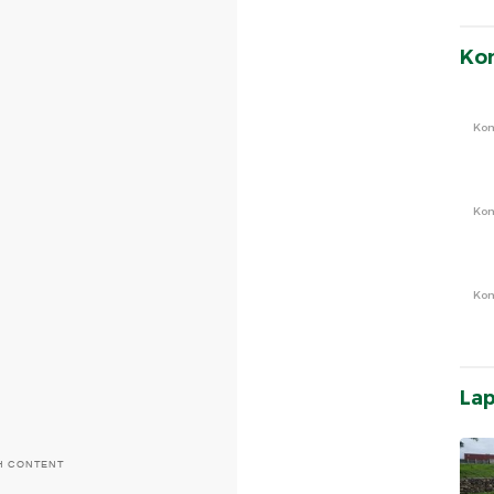
Ko
Ko
Ko
Ko
La
H CONTENT