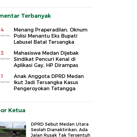
mentar Terbanyak
4
Menang Praperadilan, Oknum
Polisi Menantu Eks Bupati
mentar
Labusel Batal Tersangka
3
Mahasiswa Medan Dijebak
Sindikat Pencuri Kenal di
mentar
Aplikasi Gay, HP Dirampas
1
Anak Anggota DPRD Medan
Ikut Jadi Tersangka Kasus
mentar
Pengeroyokan Tetangga
por Ketua
DPRD Sebut Medan Utara
Seolah Dianaktirikan, Ada
Jalan Rusak Tak Tersentuh