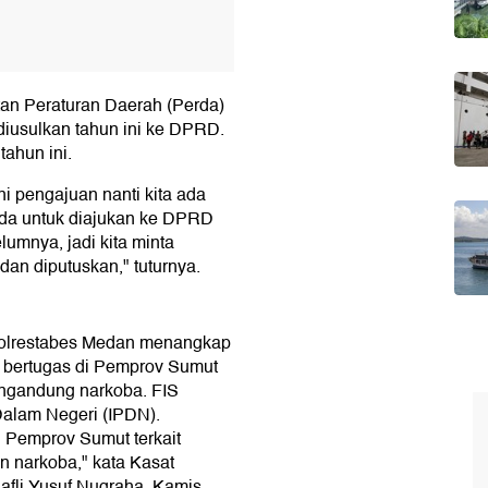
an Peraturan Daerah (Perda)
diusulkan tahun ini ke DPRD.
tahun ini.
 pengajuan nanti kita ada
tda untuk diajukan ke DPRD
umnya, jadi kita minta
 dan diputuskan," tuturnya.
Polrestabes Medan menangkap
g bertugas di Pemprov Sumut
mengandung narkoba. FIS
Dalam Negeri (IPDN).
Pemprov Sumut terkait
 narkoba," kata Kasat
fli Yusuf Nugraha, Kamis