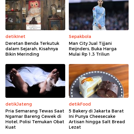
detikInet
Sepakbola
Deretan Benda Terkutuk
Man City Jual Tijjani
dalam Sejarah, Kisahnya
Reijnders, Buka Harga
Bikin Merinding
Mulai Rp 1,3 Triliun
detikJateng
detikFood
Pria Semarang Tewas Saat
5 Bakery di Jakarta Barat
Ngamar Bareng Cewek di
Ini Punya Cheesecake
Hotel, Polisi Temukan Obat
Artisan hingga Salt Bread
Kuat
Lezat