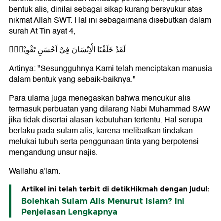
bentuk alis, dinilai sebagai sikap kurang bersyukur atas
nikmat Allah SWT. Hal ini sebagaimana disebutkan dalam
surah At Tin ayat 4,
لَقَدْ خَلَقْنَا الْاِنْسَانَ فِيْٓ اَحْسَنِ تَقْوِيْمٍۖ
Artinya: "Sesungguhnya Kami telah menciptakan manusia
dalam bentuk yang sebaik-baiknya."
Para ulama juga menegaskan bahwa mencukur alis
termasuk perbuatan yang dilarang Nabi Muhammad SAW
jika tidak disertai alasan kebutuhan tertentu. Hal serupa
berlaku pada sulam alis, karena melibatkan tindakan
melukai tubuh serta penggunaan tinta yang berpotensi
mengandung unsur najis.
Wallahu a'lam.
Artikel ini telah terbit di detikHikmah dengan judul:
Bolehkah Sulam Alis Menurut Islam? Ini
Penjelasan Lengkapnya