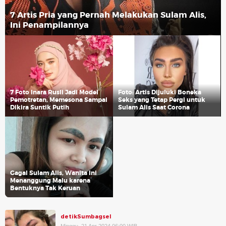
7 Artis Pria yang Pernah Melakukan Sulam Alis,
Ini Penampilannya
7 Foto Inara Rusli Jadi Model
Foto: Artis Dijuluki Boneka
Pemotretan, Memesona Sampai
Seks yang Tetap Pergi untuk
Dikira Suntik Putih
Sulam Alis Saat Corona
Gagal Sulam Alis, Wanita Ini
Menanggung Malu karena
Bentuknya Tak Keruan
detikSumbagsel