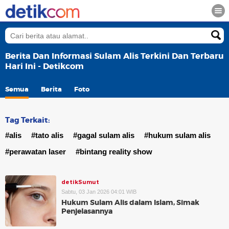
Berita Dan Informasi Sulam Alis Terkini Dan Terbaru
Hari Ini - Detikcom
Semua
Berita
Foto
Tag Terkait:
#alis
#tato alis
#gagal sulam alis
#hukum sulam alis
#perawatan laser
#bintang reality show
detikSumut
Sabtu, 03 Jan 2026 04:01 WIB
Hukum Sulam Alis dalam Islam, Simak
Penjelasannya