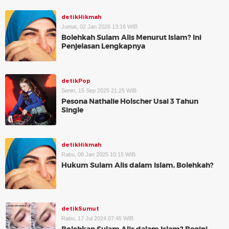
detikHikmah
Jumat, 02 Jan 2026 13:16 WIB
Bolehkah Sulam Alis Menurut Islam? Ini
Penjelasan Lengkapnya
detikPop
Senin, 15 Sep 2025 21:25 WIB
Pesona Nathalie Holscher Usai 3 Tahun
Single
detikHikmah
Rabu, 08 Jan 2025 10:15 WIB
Hukum Sulam Alis dalam Islam, Bolehkah?
detikSumut
Rabu, 17 Jul 2024 07:45 WIB