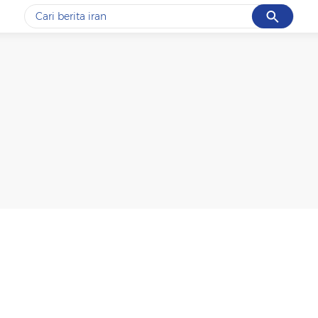
Cancel
Yang sedang ramai dicari
#1
data live draw sgp
#2
piala presiden 2026
#3
prabowo
#4
iran
#5
gempa hari ini
Promoted
Terakhir yang dicari
Loading...