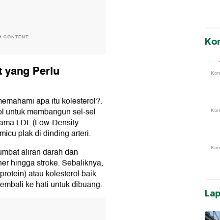
H CONTENT
Ko
t yang Perlu
Ko
mahami apa itu kolesterol?.
l untuk membangun sel-sel
Ko
utama LDL (Low-Density
icu plak di dinding arteri.
Ko
umbat aliran darah dan
ner hingga stroke. Sebaliknya,
otein) atau kolesterol baik
embali ke hati untuk dibuang.
La
T