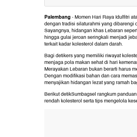
Mengenal Kolesterol: Si Jahat ya
Palembang
-
Momen Hari Raya Idulfitri at
10 Ide Menu Lebaran Lezat & Ren
dengan tradisi silaturahmi yang dibareng
1. Opor Ayam Tanpa Santan
Sayangnya, hidangan khas Lebaran seperti
2. Sate Dada Ayam Tanpa Kulit
hingga gulai jeroan seringkali menjadi je
3. Sayur Lodeh Versi Ringan
terkait kadar kolesterol dalam darah.
4. Pepes Ikan Tahu
5. Gado-Gado Segar
Bagi detikers yang memiliki riwayat koleste
6. Bakso Ikan Kuah Bening
menjaga pola makan sehat di hari kemenan
7. Mie Daging Lean Sapi
8. Telur Puyuh Balado Minimalis
Merayakan Lebaran bukan berarti harus 
9. Lumpia Sayur Panggang
Dengan modifikasi bahan dan cara memasak
10. Es Buah Yogurt atau Salad Buah
menyajikan hidangan lezat yang ramah bag
Tips Menurunkan Kolesterol Setel
Berikut detikSumbagsel rangkum panduan
1. Alpukat
rendah kolesterol serta tips mengelola kes
2. Kacang-kacangan (Almond & Kenari
3. Cokelat Hitam (Dark Chocolate)
4. Oatmeal
Panduan Hidup Sehat Setelah Le