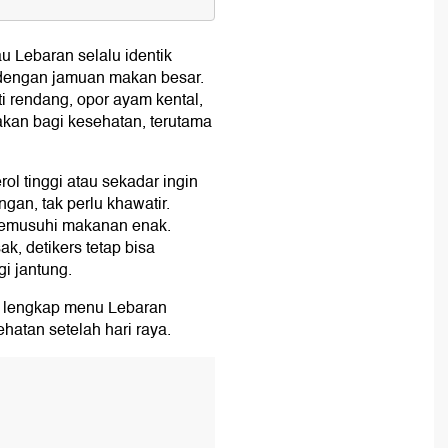
ng Perlu Diwaspadai
au Lebaran selalu identik
dah Kolesterol
i dengan jamuan makan besar.
 rendang, opor ayam kental,
bakan bagi kesehatan, terutama
rol tinggi atau sekadar ingin
gan, tak perlu khawatir.
memusuhi makanan enak.
, detikers tetap bisa
i jantung.
ah Terlanjur Makan Enak
 lengkap menu Lebaran
ehatan setelah hari raya.
)
baran