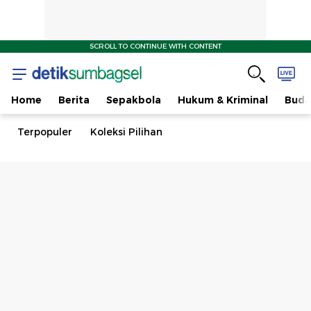
SCROLL TO CONTINUE WITH CONTENT
Home
Berita
Sepakbola
Hukum & Kriminal
Buda
Terpopuler
Koleksi Pilihan