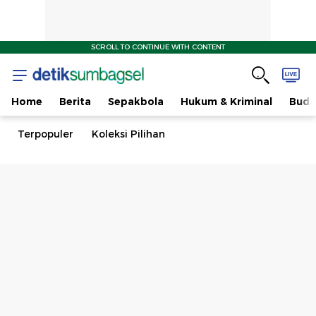
SCROLL TO CONTINUE WITH CONTENT
Home
Berita
Sepakbola
Hukum & Kriminal
Buda
Terpopuler
Koleksi Pilihan