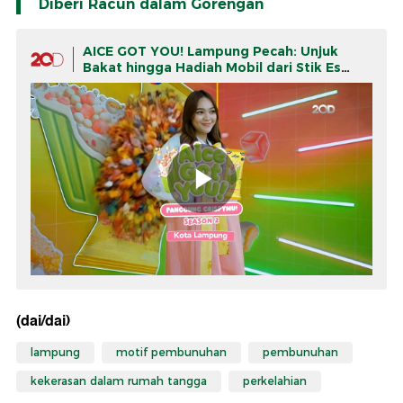
Diberi Racun dalam Gorengan
AICE GOT YOU! Lampung Pecah: Unjuk
Bakat hingga Hadiah Mobil dari Stik Es
Krim!
(dai/dai)
lampung
motif pembunuhan
pembunuhan
kekerasan dalam rumah tangga
perkelahian