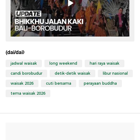
(dai/dai)
jadwal waisak
long weekend
hari raya waisak
candi borobudur
detik-detik waisak
libur nasional
waisak 2026
cuti bersama
perayaan buddha
tema waisak 2026