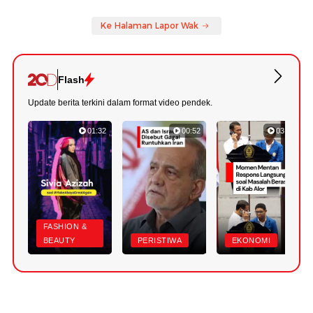
Ke Halaman Lapor Wak
Flash
Update berita terkini dalam format video pendek.
01:32
00:52
03:22
FASHION &
BEAUTY
PERISTIWA
EKONOMI