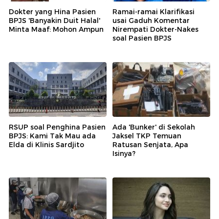
Dokter yang Hina Pasien
Ramai-ramai Klarifikasi
BPJS 'Banyakin Duit Halal'
usai Gaduh Komentar
Minta Maaf: Mohon Ampun
Nirempati Dokter-Nakes
soal Pasien BPJS
RSUP soal Penghina Pasien
Ada 'Bunker' di Sekolah
BPJS: Kami Tak Mau ada
Jaksel TKP Temuan
Elda di Klinis Sardjito
Ratusan Senjata, Apa
Isinya?