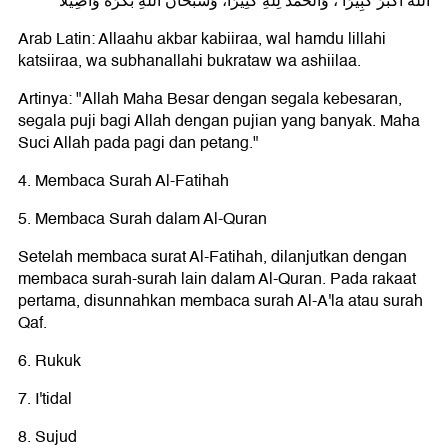
اللهُ أَكْبَرُ كَبِيرًا ، وَالْحَمْدُ لِلَّهِ كَثِيرًا، وَسُبْحَانَ اللهِ بُكْرَةً وَأَصِيلًا
Arab Latin: Allaahu akbar kabiiraa, wal hamdu lillahi
katsiiraa, wa subhanallahi bukrataw wa ashiilaa.
Artinya: "Allah Maha Besar dengan segala kebesaran,
segala puji bagi Allah dengan pujian yang banyak. Maha
Suci Allah pada pagi dan petang."
4. Membaca Surah Al-Fatihah
5. Membaca Surah dalam Al-Quran
Setelah membaca surat Al-Fatihah, dilanjutkan dengan
membaca surah-surah lain dalam Al-Quran. Pada rakaat
pertama, disunnahkan membaca surah Al-A'la atau surah
Qaf.
6. Rukuk
7. I'tidal
8. Sujud