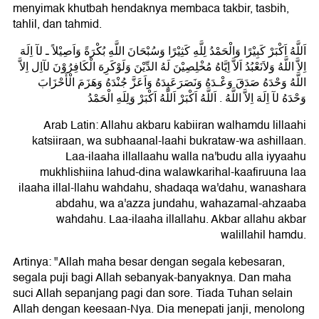
menyimak khutbah hendaknya membaca takbir, tasbih,
tahlil, dan tahmid.
اَللَّهُ اَكْبَرْ كَبِيْرًا وَالْحَمْدُ لِلَّهِ كَثِيْرًا وَسُبْحَانَ اللَّهِ بُكْرَةً وَاَصِيْلاً ـ لآ اِلَهَ
اِلاَّ اللَّهُ وَلاَنَعْبُدُ اَلاَّ اِيَّاهُ مُخْلِصِيْنَ لَهُ الدِّيْنَ وَلَوْكَرِهَ الْكَافِرُوْنَ لآاِل اِلاَّ
اللَّهُ وَحْدَهُ صَدَقَ وَعْـدَهُ وَنَصَرَعَبِدَهُ وَاَعَزَّ جُنْدَهُ وَهَزَمَ الْأَحْزَابَ
وَحْدَهُ لآ اِلَهَ اِلاَّ اللَّهُ . اَللَّهُ اَكْبَرْ اَللَّهُ اَكْبَرْ وَلِلَهِ الْحَمْدُ
Arab Latin: Allahu akbaru kabiiran walhamdu lillaahi
katsiiraan, wa subhaanal-laahi bukrataw-wa ashillaan.
Laa-ilaaha illallaahu walla na'budu alla iyyaahu
mukhlishiina lahud-dina walawkarihal-kaafiruuna laa
ilaaha illal-llahu wahdahu, shadaqa wa'dahu, wanashara
abdahu, wa a'azza jundahu, wahazamal-ahzaaba
wahdahu. Laa-ilaaha illallahu. Akbar allahu akbar
walillahil hamdu.
Artinya: "Allah maha besar dengan segala kebesaran,
segala puji bagi Allah sebanyak-banyaknya. Dan maha
suci Allah sepanjang pagi dan sore. Tiada Tuhan selain
Allah dengan keesaan-Nya. Dia menepati janji, menolong