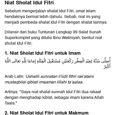
Niat Sholat Idul Fitri
Sebelum mengerjakan shalat Idul Fitri, umat Islam
hendaknya berniat lebih dahulu. Sebab, niat ini yang
menjadi pembeda shalat Idul Fitri dengan shalat lainnya.
Dilansir dari buku Tuntunan Lengkap 99 Salat Sunah
Superkomplet yang ditulis Ibnu Watiniyah, berikut niat
sholat Idul Fitri:
1. Niat Sholat Idul Fitri untuk Imam
أُصَلَّى سُنَّةً لِعِيْدِ الْفِطْرِ رَكْعَتَيْنِ مُسْتَقْبِلَ الْقِبْلَةِ إِمَامًا لِلَّهِ تَعَالَى اللَّهُ
أَكْبَرْ
Arab Latin:
Ushallii sunnatan li'iidil fithri rak'ataini
mustaqbilal qiblati imaaman lillahi taʼaalaa.
Artinya: "Saya niat shalat sunnah Idul Fitri dua rakaat
dengan menghadap kiblat, sebagai imam karena Allah
Taala."
2. Niat Sholat Idul Fitri untuk Makmum