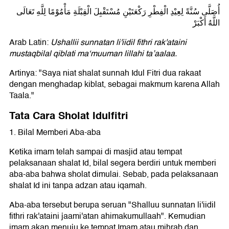
أُصَلَّى سُنَّةً لِعِيْدِ الْفِطْرِ رَكْعَتَيْنِ مُسْتَقْبِلَ الْقِبْلَةِ مَأْمُوْمًا لِلَّهِ تَعَالَى
اللَّهُ أَكْبَرْ
Arab Latin:
Ushallii sunnatan li'iidil fithri rak'ataini
mustaqbilal qiblati maʻmuuman lillahi taʼaalaa.
Artinya: "Saya niat shalat sunnah Idul Fitri dua rakaat
dengan menghadap kiblat, sebagai makmum karena Allah
Taala."
Tata Cara Sholat Idulfitri
1. Bilal Memberi Aba-aba
Ketika imam telah sampai di masjid atau tempat
pelaksanaan shalat Id, bilal segera berdiri untuk memberi
aba-aba bahwa sholat dimulai. Sebab, pada pelaksanaan
shalat Id ini tanpa adzan atau iqamah.
Aba-aba tersebut berupa seruan "Shalluu sunnatan li'iidil
fithri rak'ataini jaami'atan ahimakumullaah". Kemudian
imam akan menuju ke tempat Imam atau mihrab dan