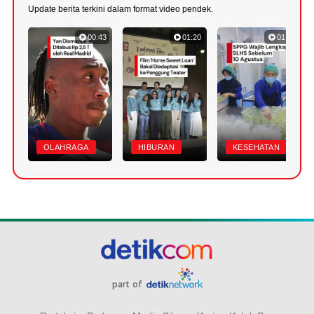
Update berita terkini dalam format video pendek.
00:43
01:20
01:07
OLAHRAGA
HIBURAN
KESEHATAN
part of