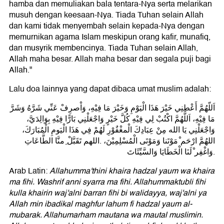
hamba dan memuliakan bala tentara-Nya serta melarikan
musuh dengan keesaan-Nya. Tiada Tuhan selain Allah
dan kami tidak menyembah selain kepada-Nya dengan
memurnikan agama Islam meskipun orang kafir, munafiq,
dan musyrik membencinya. Tiada Tuhan selain Allah,
Allah maha besar. Allah maha besar dan segala puji bagi
Allah."
Lalu doa lainnya yang dapat dibaca umat muslim adalah:
اَللّهُمَّ أَعْطِنِي خَيْرَ هَذَا الْيَوْمِ وَخَيْرَ مَا فِيْهِ، وَاْصرِفْ عَنِّي شَرَّهُ وَشَرَّ
مَا فِيْهِ، اَللَّهُمَّ اكْتُبْ لِي فِيْهِ كُلَّ خَيْرٍ وَاجْعَلْنِي بَارًّا فِيْهِ بِوَالِدَيَّ،
وَاجْعَلْنِي يَا الله مِنْ عِبَادِكَ الْمغْفٌوْرِ لَهُمْ فِي هَذَا الْيَومِ الْمُبَارَكَ،
اللهُمَّ ارْحَم ْمَوْتَنا وَمَوْتَى الْمُسْلِمِيْنَ، .اللهم تَقَبَّلْ ِمنَّا الطَّاعَاتِ
وَاغْفِر ْلَنَا الْخَطَايَا وَالسَّيِّئَاتَ.
Arab Latin:
Allahumma'thini khaira hadzal yaum wa khaira
ma fihi. Washrif anni syarra ma fihi. Allahummaktubli fihi
kulla khairin waj'alni barran fihi bi walidayya, waj'alni ya
Allah min ibadikal maghfur lahum fi hadzal yaum al-
mubarak. Allahumarham mautana wa mautal muslimin.