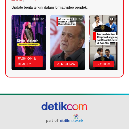
Update berita terkini dalam format video pendek.
01:32
00:52
03:22
FASHION &
BEAUTY
PERISTIWA
EKONOMI
part of