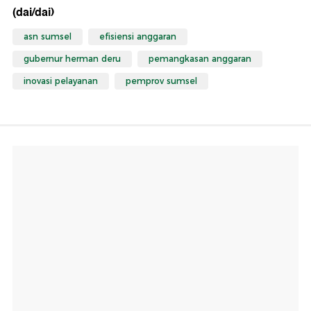
(dai/dai)
asn sumsel
efisiensi anggaran
gubernur herman deru
pemangkasan anggaran
inovasi pelayanan
pemprov sumsel