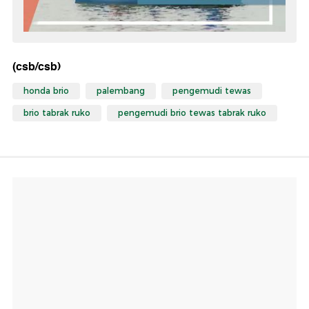
(csb/csb)
honda brio
palembang
pengemudi tewas
brio tabrak ruko
pengemudi brio tewas tabrak ruko