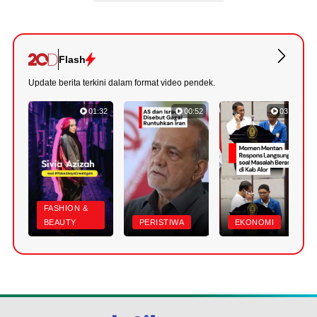
Flash
Update berita terkini dalam format video pendek.
01:32
00:52
03:22
FASHION &
BEAUTY
PERISTIWA
EKONOMI