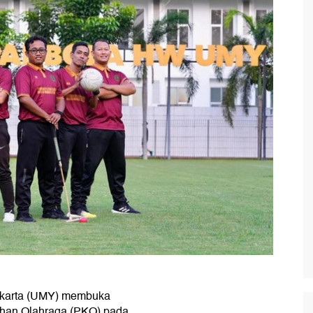
akarta (UMY) membuka
tihan Olahraga (PKO) pada