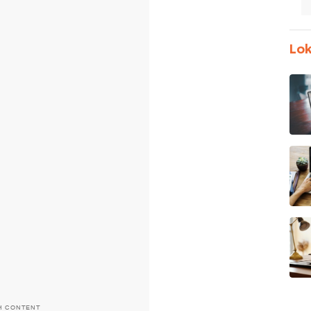
Lok
H CONTENT