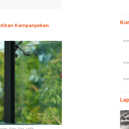
Ko
tikan Kampanyekan
Ko
Ko
Ko
La