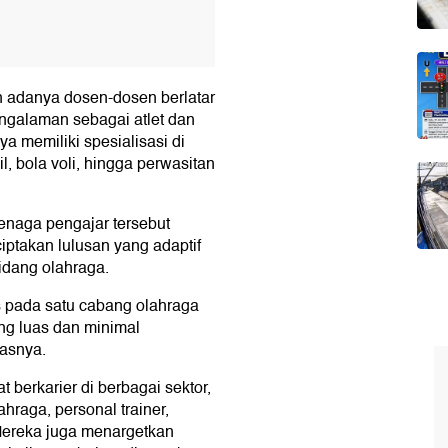
an adanya dosen-dosen berlatar
ngalaman sebagai atlet dan
a memiliki spesialisasi di
il, bola voli, hingga perwasitan
tenaga pengajar tersebut
ptakan lulusan yang adaptif
idang olahraga.
s pada satu cabang olahraga
ng luas dan minimal
lasnya.
berkarier di berbagai sektor,
lahraga, personal trainer,
 Mereka juga menargetkan