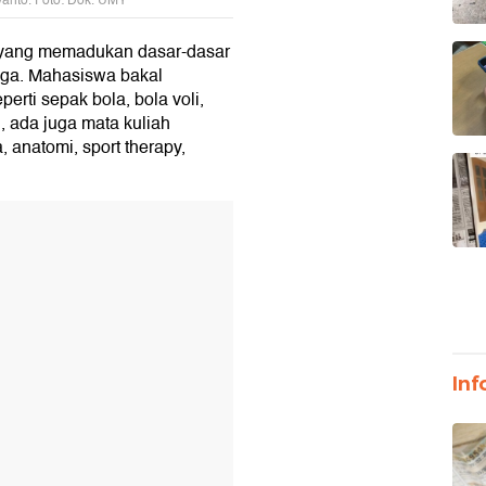
yanto. Foto: Dok. UMY
yang memadukan dasar-dasar
aga. Mahasiswa bakal
erti sepak bola, bola voli,
u, ada juga mata kuliah
, anatomi, sport therapy,
T
Inf