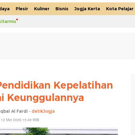
daya
Plesir
Kuliner
Bisnis
Jogja Kerta
Kota Pelajar
kitarmu
endidikan Kepelatihan
Ini Keunggulannya
bal Al Fardi -
detikJogja
 12 Mei 2026 15:49 WIB