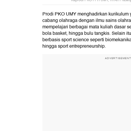
Kaprodi PKO FPH UMY, Tri Ari Praset
Prodi PKO UMY menghadirkan kurikulum 
cabang olahraga dengan ilmu sains olahr
mempelajari berbagai mata kuliah dasar sep
bola basket, hingga bulu tangkis. Selain it
berbasis sport science seperti biomekanika
hingga sport entrepreneurship.
ADVERTISEMEN