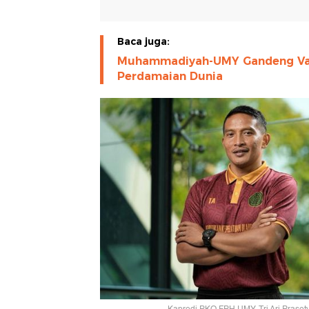
Baca juga:
Muhammadiyah-UMY Gandeng Va
Perdamaian Dunia