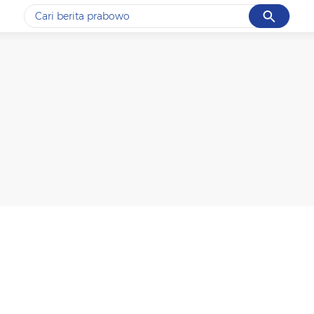
Cancel
Yang sedang ramai dicari
#1
gempa hari ini
#2
gempa
#3
prabowo
#4
iran
#5
demo
Promoted
Terakhir yang dicari
Loading...