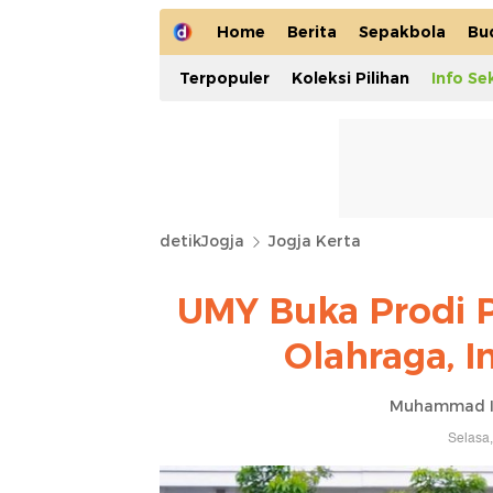
Home
Berita
Sepakbola
Bu
Terpopuler
Koleksi Pilihan
Info Se
detikJogja
Jogja Kerta
UMY Buka Prodi P
Olahraga, 
Muhammad Iq
Selasa,