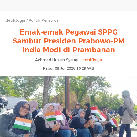
detikJogja
Politik Peristiwa
Emak-emak Pegawai SPPG
Sambut Presiden Prabowo-PM
India Modi di Prambanan
Achmad Husain Syauqi -
detikJogja
Rabu, 08 Jul 2026 10:29 WIB