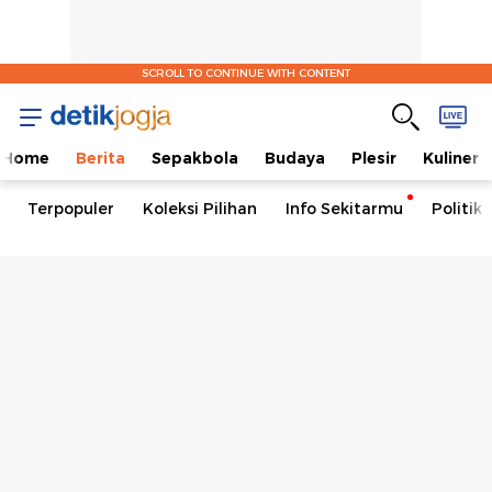
SCROLL TO CONTINUE WITH CONTENT
Home
Berita
Sepakbola
Budaya
Plesir
Kuliner
Terpopuler
Koleksi Pilihan
Info Sekitarmu
Politik