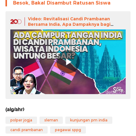
Besok, Bakal Disambut Ratusan Siswa
Video: Revitalisasi Candi Prambanan
Bersama India, Apa Dampaknya bagi
Pariwisata RI?
(alg/ahr)
polper jogja
sleman
kunjungan pm india
candi prambanan
pegawai sppg