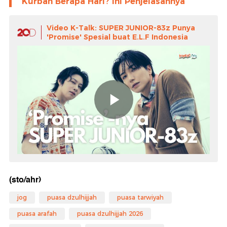
Kurban Berapa Hari? Ini Penjelasannya
Video K-Talk: SUPER JUNIOR-83z Punya
'Promise' Spesial buat E.L.F Indonesia
(sto/ahr)
jog
puasa dzulhijjah
puasa tarwiyah
puasa arafah
puasa dzulhijjah 2026