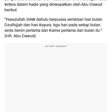
Niat Puasa Arafah (9 Dzulhijjah)
tertera dalam hadis yang diriwayatkan oleh Abu Dawud
Kapan Niat Puasa Dibaca?
berikut:
Niat Puasa Dzulhijjah (1-7 Dzulhijjah) Siang Hari
"Rasulullah SAW dahulu berpuasa sembilan hari bulan
Niat Puasa Tarwiyah (8 Dzulhijjah) Siang Hari
Niat Puasa Arafah (9 Dzulhijjah) Siang Hari
Dzulhijjah dan hari Asyura, tiga hari pada setiap bulan,
serta Senin pertama dan Kamis pertama dari bulan itu."
(HR. Abu Dawud).
ADVERTISEMENT