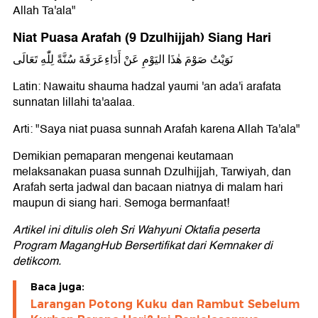
Allah Ta'ala"
Niat Puasa Arafah (9 Dzulhijjah) Siang Hari
نَوَيْتُ صَوْمَ هٰذَا اليَوْمِ عَنْ أَدَاءِعَرَفَةَ سُنَّةً لِلّٰهِ تَعَالَى
Latin: Nawaitu shauma hadzal yaumi 'an ada'i arafata
sunnatan lillahi ta'aalaa.
Arti: "Saya niat puasa sunnah Arafah karena Allah Ta'ala"
Demikian pemaparan mengenai keutamaan
melaksanakan puasa sunnah Dzulhijjah, Tarwiyah, dan
Arafah serta jadwal dan bacaan niatnya di malam hari
maupun di siang hari. Semoga bermanfaat!
Artikel ini ditulis oleh Sri Wahyuni Oktafia peserta
Program MagangHub Bersertifikat dari Kemnaker di
detikcom.
Baca juga:
Larangan Potong Kuku dan Rambut Sebelum