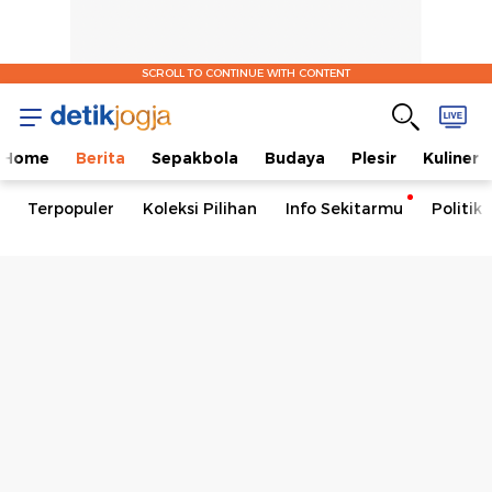
SCROLL TO CONTINUE WITH CONTENT
Home
Berita
Sepakbola
Budaya
Plesir
Kuliner
Terpopuler
Koleksi Pilihan
Info Sekitarmu
Politik