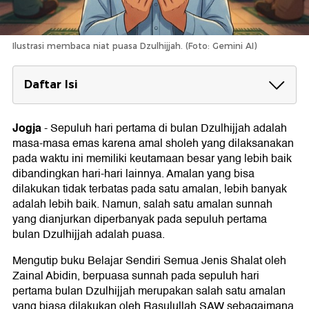
Ilustrasi membaca niat puasa Dzulhijjah. (Foto: Gemini AI)
Daftar Isi
Kapan Puasa Dzulhijjah 2026?
Jogja
-
Sepuluh hari pertama di bulan Dzulhijjah adalah
Keutamaan Puasa Dzulhijjah, Tarwiyah, dan
masa-masa emas karena amal sholeh yang dilaksanakan
Arafah
pada waktu ini memiliki keutamaan besar yang lebih baik
1. Amalan yang Dicintai Allah SWT
dibandingkan hari-hari lainnya. Amalan yang bisa
2. Menghapuskan Dosa Setahun yang Lalu dan
dilakukan tidak terbatas pada satu amalan, lebih banyak
Setahun yang Akan Datang
adalah lebih baik. Namun, salah satu amalan sunnah
3. Melindungi Diri dari Perbuatan Maksiat
yang dianjurkan diperbanyak pada sepuluh pertama
4. Terbebas dari Siksa Api Neraka
5. Waktu Terbaik untuk Berdoa
bulan Dzulhijjah adalah puasa.
6. Mengikuti Kebiasaan Rasulullah
Mengutip buku Belajar Sendiri Semua Jenis Shalat oleh
Niat Puasa Sunnah Awal Dzulhijjah
Zainal Abidin, berpuasa sunnah pada sepuluh hari
Niat Puasa Dzulhijjah (1-7 Dzulhijjah)
pertama bulan Dzulhijjah merupakan salah satu amalan
Niat Puasa Tarwiyah (8 Dzulhijjah)
yang biasa dilakukan oleh Rasulullah SAW sebagaimana