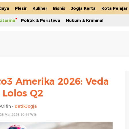
daya
Plesir
Kuliner
Bisnis
Jogja Kerta
Kota Pelajar
kitarmu
Politik & Peristiwa
Hukum & Kriminal
oto3 Amerika 2026: Veda
 Lolos Q2
Arifin -
detikJogja
 28 Mar 2026 10:44 WIB