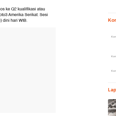
os ke Q2 kualifikasi atau
oto3 Amerika Serikat. Sesi
) dini hari WIB.
Ko
T
Ko
Ko
Ko
La