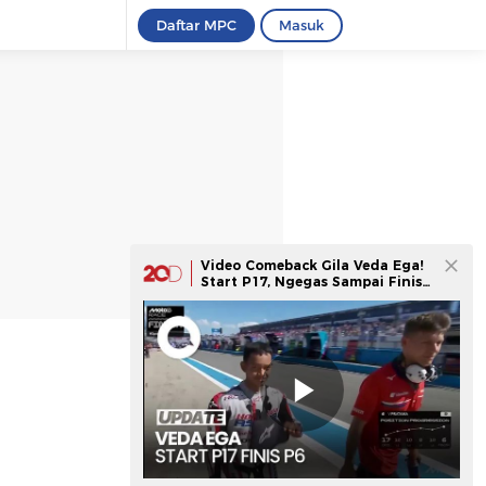
Daftar MPC
Masuk
Video Comeback Gila Veda Ega!
Start P17, Ngegas Sampai Finis
Keenam