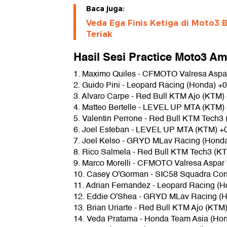
Baca juga:
Veda Ega Finis Ketiga di Moto3 Br
Teriak
Hasil Sesi Practice Moto3 Am
1. Maximo Quiles - CFMOTO Valresa Aspa
2. Guido Pini - Leopard Racing (Honda) +
3. Alvaro Carpe - Red Bull KTM Ajo (KTM)
4. Matteo Bertelle - LEVEL UP MTA (KTM)
5. Valentin Perrone - Red Bull KTM Tech3
6. Joel Esteban - LEVEL UP MTA (KTM) +
7. Joel Kelso - GRYD MLav Racing (Hond
8. Rico Salmela - Red Bull KTM Tech3 (K
9. Marco Morelli - CFMOTO Valresa Aspar
10. Casey O'Gorman - SIC58 Squadra Cor
11. Adrian Fernandez - Leopard Racing (
12. Eddie O'Shea - GRYD MLav Racing (H
13. Brian Uriarte - Red Bull KTM Ajo (KTM
14. Veda Pratama - Honda Team Asia (Ho