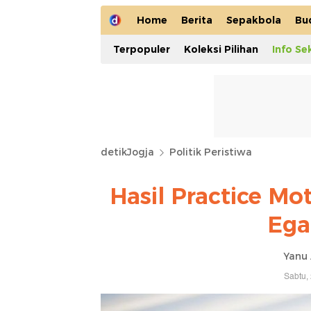
Home
Berita
Sepakbola
Bu
Terpopuler
Koleksi Pilihan
Info Se
detikJogja
Politik Peristiwa
Hasil Practice M
Ega
Yanu 
Sabtu,