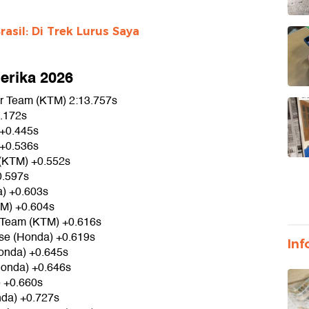
asil: Di Trek Lurus Saya
erika 2026
r Team (KTM) 2:13.757s
0.172s
 +0.445s
 +0.536s
 (KTM) +0.552s
0.597s
a) +0.603s
TM) +0.604s
 Team (KTM) +0.616s
se (Honda) +0.619s
Inf
Honda) +0.645s
onda) +0.646s
) +0.660s
nda) +0.727s