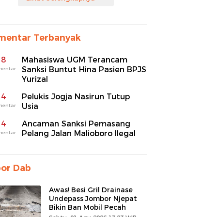
mentar Terbanyak
8
Mahasiswa UGM Terancam
Sanksi Buntut Hina Pasien BPJS
mentar
Yurizal
4
Pelukis Jogja Nasirun Tutup
Usia
mentar
4
Ancaman Sanksi Pemasang
Pelang Jalan Malioboro Ilegal
mentar
por Dab
Awas! Besi Gril Drainase
Undepass Jombor Njepat
Bikin Ban Mobil Pecah