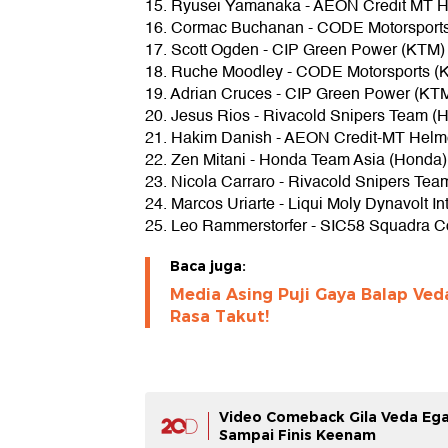
15. Ryusei Yamanaka - AEON Credit MT H
16. Cormac Buchanan - CODE Motorsport
17. Scott Ogden - CIP Green Power (KTM)
18. Ruche Moodley - CODE Motorsports (
19. Adrian Cruces - CIP Green Power (KT
20. Jesus Rios - Rivacold Snipers Team (
21. Hakim Danish - AEON Credit-MT Helm
22. Zen Mitani - Honda Team Asia (Honda)
23. Nicola Carraro - Rivacold Snipers Te
24. Marcos Uriarte - Liqui Moly Dynavolt I
25. Leo Rammerstorfer - SIC58 Squadra C
Baca juga:
Media Asing Puji Gaya Balap Ved
Rasa Takut!
Video Comeback Gila Veda Ega
Sampai Finis Keenam