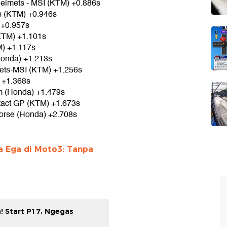
elmets - MSI (KTM) +0.886s
s (KTM) +0.946s
 +0.957s
KTM) +1.101s
M) +1.117s
Honda) +1.213s
ets-MSI (KTM) +1.256s
 +1.368s
am (Honda) +1.479s
ntact GP (KTM) +1.673s
orse (Honda) +2.708s
a Ega di Moto3: Tanpa
! Start P17, Ngegas