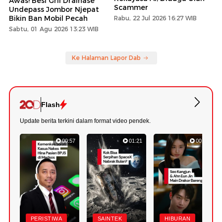
Awas! Besi Gril Drainase
Scammer
Undepass Jombor Njepat
Bikin Ban Mobil Pecah
Rabu, 22 Jul 2026 16:27 WIB
Sabtu, 01 Agu 2026 13:23 WIB
Ke Halaman Lapor Dab
Flash
Update berita terkini dalam format video pendek.
00:57
01:21
00:45
PERISTIWA
SAINTEK
HIBURAN