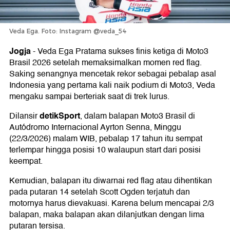
Veda Ega. Foto: Instagram @veda_54
Jogja
-
Veda Ega Pratama sukses finis ketiga di Moto3
Brasil 2026 setelah memaksimalkan momen red flag.
Saking senangnya mencetak rekor sebagai pebalap asal
Indonesia yang pertama kali naik podium di Moto3, Veda
mengaku sampai berteriak saat di trek lurus.
detikSport
Dilansir
, dalam balapan Moto3 Brasil di
Autódromo Internacional Ayrton Senna, Minggu
(22/3/2026) malam WIB, pebalap 17 tahun itu sempat
terlempar hingga posisi 10 walaupun start dari posisi
keempat.
Kemudian, balapan itu diwarnai red flag atau dihentikan
pada putaran 14 setelah Scott Ogden terjatuh dan
motornya harus dievakuasi. Karena belum mencapai 2/3
balapan, maka balapan akan dilanjutkan dengan lima
putaran tersisa.