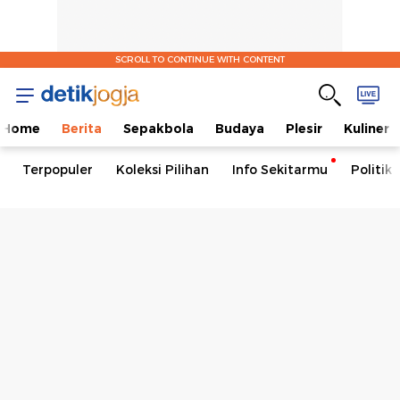
SCROLL TO CONTINUE WITH CONTENT
Home
Berita
Sepakbola
Budaya
Plesir
Kuliner
Terpopuler
Koleksi Pilihan
Info Sekitarmu
Politik