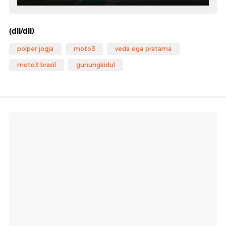
(dil/dil)
polper jogja
moto3
veda ega pratama
moto3 brasil
gunungkidul