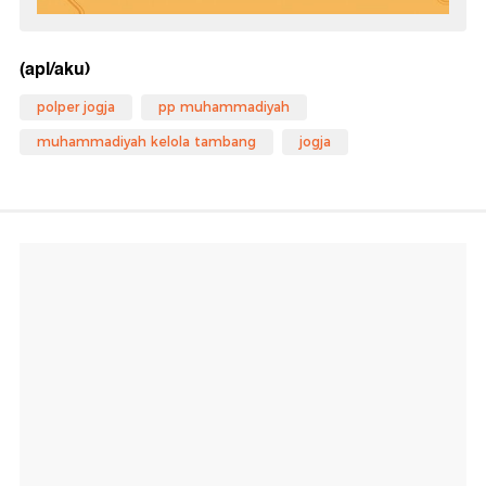
(apl/aku)
polper jogja
pp muhammadiyah
muhammadiyah kelola tambang
jogja