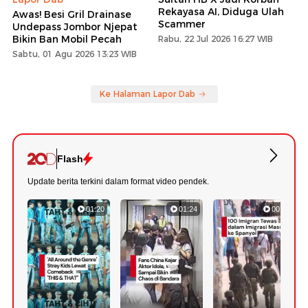
Rekayasa AI, Diduga Ulah
Awas! Besi Gril Drainase
Scammer
Undepass Jombor Njepat
Bikin Ban Mobil Pecah
Rabu, 22 Jul 2026 16:27 WIB
Sabtu, 01 Agu 2026 13:23 WIB
Ke Halaman Lapor Dab
Flash
Update berita terkini dalam format video pendek.
01:20
01:24
00:42