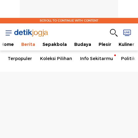
SCROLL TO CONTINUE WITH CONTENT
Home
Berita
Sepakbola
Budaya
Plesir
Kuliner
Terpopuler
Koleksi Pilihan
Info Sekitarmu
Politik