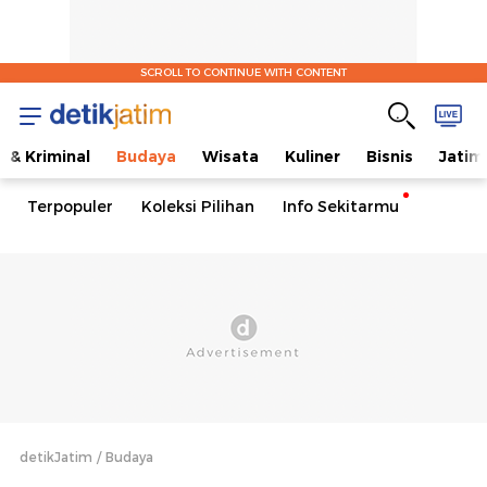
SCROLL TO CONTINUE WITH CONTENT
 & Kriminal
Budaya
Wisata
Kuliner
Bisnis
Jatim
Terpopuler
Koleksi Pilihan
Info Sekitarmu
detikJatim
Budaya