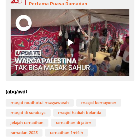
Pertama Puasa Ramadan
(abq/iwd)
masjid roudhotul musyawarah
masjid kemayoran
masjid di surabaya
masjid hadiah belanda
jelajah ramadhan
ramadhan di jatim
ramadan 2023
ramadhan 1444 h