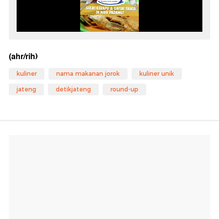
(ahr/rih)
kuliner
nama makanan jorok
kuliner unik
jateng
detikjateng
round-up