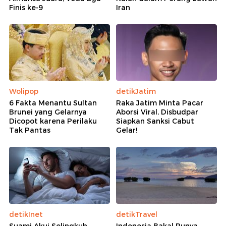
Finis ke-9
Iran
Wolipop
detikJatim
6 Fakta Menantu Sultan
Raka Jatim Minta Pacar
Brunei yang Gelarnya
Aborsi Viral, Disbudpar
Dicopot karena Perilaku
Siapkan Sanksi Cabut
Tak Pantas
Gelar!
detikInet
detikTravel
Suami Akui Selingkuh,
Indonesia Bakal Punya