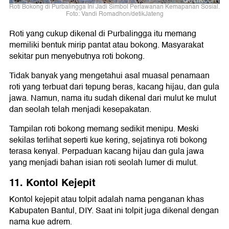
Roti Bokong di Purbalingga Ini Jadi Simbol Perlawanan Kemapanan Sosial.
Foto: Vandi Romadhon/detikJateng
Roti yang cukup dikenal di Purbalingga itu memang
memiliki bentuk mirip pantat atau bokong. Masyarakat
sekitar pun menyebutnya roti bokong.
Tidak banyak yang mengetahui asal muasal penamaan
roti yang terbuat dari tepung beras, kacang hijau, dan gula
jawa. Namun, nama itu sudah dikenal dari mulut ke mulut
dan seolah telah menjadi kesepakatan.
Tampilan roti bokong memang sedikit menipu. Meski
sekilas terlihat seperti kue kering, sejatinya roti bokong
terasa kenyal. Perpaduan kacang hijau dan gula jawa
yang menjadi bahan isian roti seolah lumer di mulut.
11. Kontol Kejepit
Kontol kejepit atau tolpit adalah nama penganan khas
Kabupaten Bantul, DIY. Saat ini tolpit juga dikenal dengan
nama kue adrem.