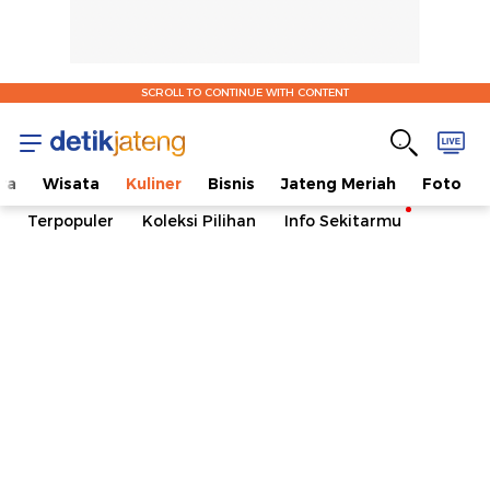
SCROLL TO CONTINUE WITH CONTENT
ya
Wisata
Kuliner
Bisnis
Jateng Meriah
Foto
Terpopuler
Koleksi Pilihan
Info Sekitarmu