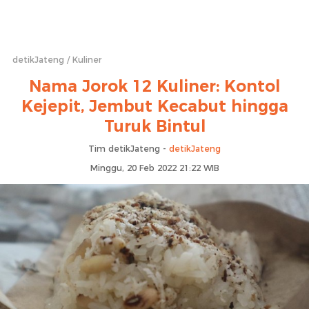
detikJateng
Kuliner
Nama Jorok 12 Kuliner: Kontol
Kejepit, Jembut Kecabut hingga
Turuk Bintul
Tim detikJateng -
detikJateng
Minggu, 20 Feb 2022 21:22 WIB