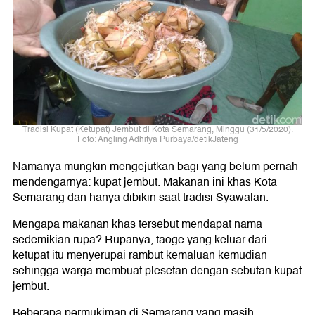
Tradisi Kupat (Ketupat) Jembut di Kota Semarang, Minggu (31/5/2020).
Foto: Angling Adhitya Purbaya/detikJateng
Namanya mungkin mengejutkan bagi yang belum pernah
mendengarnya: kupat jembut. Makanan ini khas Kota
Semarang dan hanya dibikin saat tradisi Syawalan.
Mengapa makanan khas tersebut mendapat nama
sedemikian rupa? Rupanya, taoge yang keluar dari
ketupat itu menyerupai rambut kemaluan kemudian
sehingga warga membuat plesetan dengan sebutan kupat
jembut.
Beberapa permukiman di Semarang yang masih