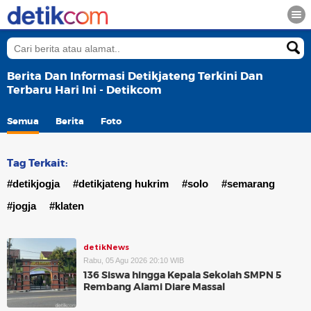
Berita Dan Informasi Detikjateng Terkini Dan
Terbaru Hari Ini - Detikcom
Semua
Berita
Foto
Tag Terkait:
#detikjogja
#detikjateng hukrim
#solo
#semarang
#jogja
#klaten
detikNews
Rabu, 05 Agu 2026 20:10 WIB
136 Siswa hingga Kepala Sekolah SMPN 5
Rembang Alami Diare Massal