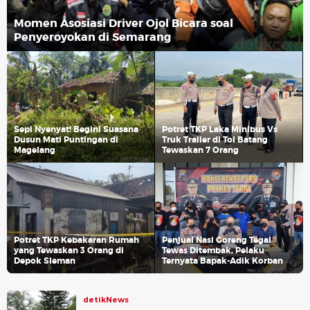
Momen Asosiasi Driver Ojol Bicara soal
Penyeroyokan di Semarang
Sepi Nyenyat! Begini Suasana
Potret TKP Laka Minibus Vs
Dusun Mati Puntingan di
Truk Trailer di Tol Batang
Magelang
Tewaskan 7 Orang
Potret TKP Kebakaran Rumah
Penjual Nasi Goreng Tegal
yang Tewaskan 3 Orang di
Tewas Ditembak, Pelaku
Depok Sleman
Ternyata Bapak-Adik Korban
detikNews