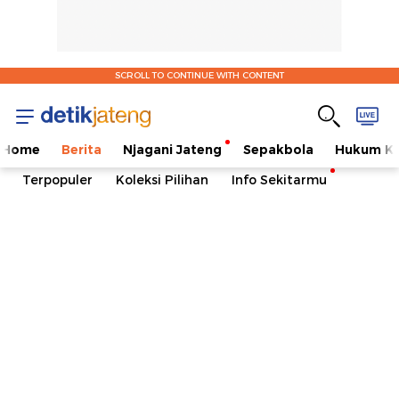
SCROLL TO CONTINUE WITH CONTENT
Home
Berita
Njagani Jateng
Sepakbola
Hukum Kr
Terpopuler
Koleksi Pilihan
Info Sekitarmu