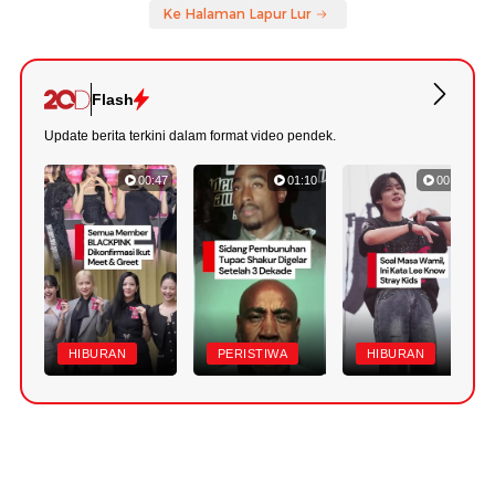
Ke Halaman Lapur Lur
Flash
Update berita terkini dalam format video pendek.
00:47
01:10
00:48
HIBURAN
PERISTIWA
HIBURAN