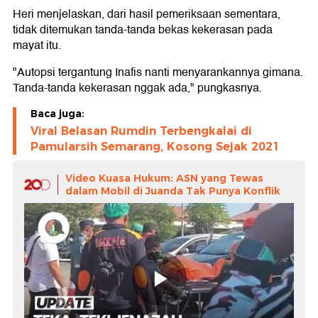
Heri menjelaskan, dari hasil pemeriksaan sementara,
tidak ditemukan tanda-tanda bekas kekerasan pada
mayat itu.
"Autopsi tergantung Inafis nanti menyarankannya gimana.
Tanda-tanda kekerasan nggak ada," pungkasnya.
Baca juga:
Viral Belasan Rumdin Terbengkalai di
Pamularsih Semarang, Kosong Sejak 2021
Video Kuasa Hukum: ASN yang Tewas
dalam Mobil di Juanda Tak Punya Konflik