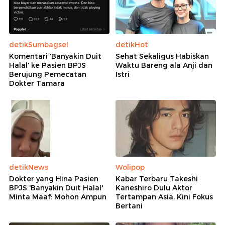
detikSumbagsel
detikHot
Komentari 'Banyakin Duit
Sehat Sekaligus Habiskan
Halal' ke Pasien BPJS
Waktu Bareng ala Anji dan
Berujung Pemecatan
Istri
Dokter Tamara
detikNews
Wolipop
Dokter yang Hina Pasien
Kabar Terbaru Takeshi
BPJS 'Banyakin Duit Halal'
Kaneshiro Dulu Aktor
Minta Maaf: Mohon Ampun
Tertampan Asia, Kini Fokus
Bertani