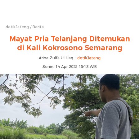
detikJateng
Berita
Mayat Pria Telanjang Ditemukan
di Kali Kokrosono Semarang
Arina Zulfa Ul Haq -
detikJateng
Senin, 14 Apr 2025 15:13 WIB