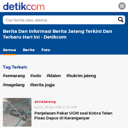
Berita Dan Informasi Berita Jateng Terkini Dan
Terbaru Hari Ini - Detikcom
Semua
Berita
Foto
Tag Terkait:
#semarang
#solo
#klaten
#hukrim jateng
#magelang
#berita jogja
detikJateng
Kamis, 06 Agu 2026 11:42 WIB
Penjelasan Pakar UGM soal Kobra Telan
Pisau Dapur di Karanganyar