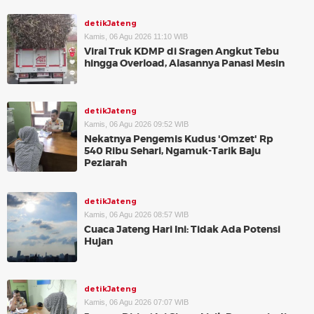
detikJateng
Kamis, 06 Agu 2026 11:10 WIB
Viral Truk KDMP di Sragen Angkut Tebu
hingga Overload, Alasannya Panasi Mesin
detikJateng
Kamis, 06 Agu 2026 09:52 WIB
Nekatnya Pengemis Kudus 'Omzet' Rp
540 Ribu Sehari, Ngamuk-Tarik Baju
Peziarah
detikJateng
Kamis, 06 Agu 2026 08:57 WIB
Cuaca Jateng Hari Ini: Tidak Ada Potensi
Hujan
detikJateng
Kamis, 06 Agu 2026 07:07 WIB