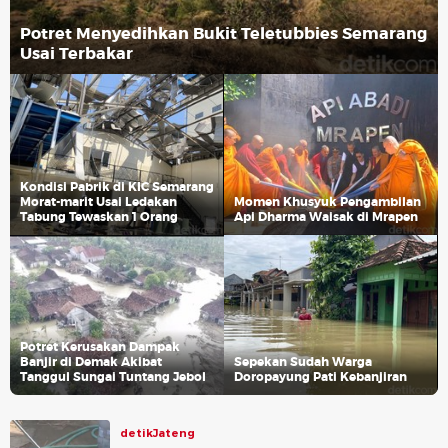
Potret Menyedihkan Bukit Teletubbies Semarang
Usai Terbakar
Kondisi Pabrik di KIC Semarang
Morat-marit Usai Ledakan
Momen Khusyuk Pengambilan
Tabung Tewaskan 1 Orang
Api Dharma Waisak di Mrapen
Potret Kerusakan Dampak
Banjir di Demak Akibat
Sepekan Sudah Warga
Tanggul Sungai Tuntang Jebol
Doropayung Pati Kebanjiran
detikJateng