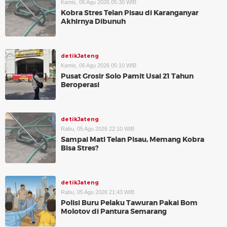
Kamis, 06 Agu 2026 05:30 WIB
Kobra Stres Telan Pisau di Karanganyar
Akhirnya Dibunuh
detikJateng
Kamis, 06 Agu 2026 05:10 WIB
Pusat Grosir Solo Pamit Usai 21 Tahun
Beroperasi
detikJateng
Rabu, 05 Agu 2026 22:10 WIB
Sampai Mati Telan Pisau, Memang Kobra
Bisa Stres?
detikJateng
Rabu, 05 Agu 2026 21:43 WIB
Polisi Buru Pelaku Tawuran Pakai Bom
Molotov di Pantura Semarang